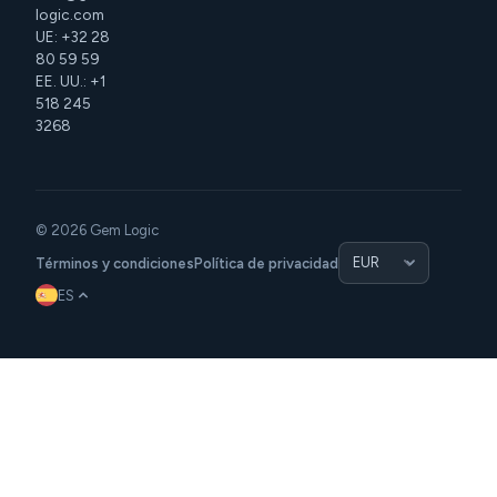
logic.com
UE: +32 28
80 59 59
EE. UU.: +1
518 245
3268
© 2026 Gem Logic
Términos y condiciones
Política de privacidad
ES