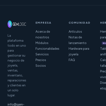
EMPRESA
COMUNIDAD
HE
Acerca de
Artículos
Herr
La
nosotros
Notas de
para
plataforma
Módulos
lanzamiento
N
todo en uno
Funcionalidades
Hardware para
Tabl
para
Servicios
joyería
anil
gestionar su
Precios
FAQ
Cal
negocio de
joyería,
Socios
tall
ventas,
Prec
inventario,
viv
reparaciones
Dis
y clientes en
eti
un solo
lugar.
info@gem-