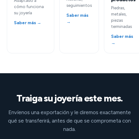
Adaptado a
seguimientos
cómo funciona
Piedras,
su joyería
metales,
Saber más
piezas
→
Saber más →
terminadas
Saber más
→
Traiga su joyería este mes.
Envíenos una exportación y le diremos exactamente
qué se transferirá, antes de que se comprometa con
nada.