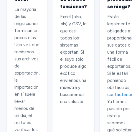
funcionan?
se niega?
La mayoría
de las
Excel (.xlsx,
Están
migraciones
.xls) y CSV, lo
legalmente
terminan en
que casi
obligados a
pocos días.
todos los
proporciona
Una vez que
sistemas
sus datos o
recibimos
exportan. Si
una forma
sus archivos
el suyo solo
fácil de
de
produce algo
exportarlos.
exportación,
exótico,
Si le están
la
envíenos una
poniendo
importación
muestra y
obstáculos,
en sí suele
buscaremos
contácteno
llevar
una solución.
Ya hemos
menos de
pasado por
un día, el
esto y
resto es
sabemos
verificar los
qué solicitar