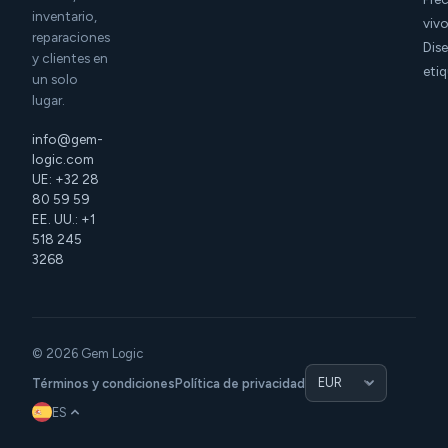
inventario,
viv
reparaciones
Dis
y clientes en
eti
un solo
lugar.
info@gem-
logic.com
UE: +32 28
80 59 59
EE. UU.: +1
518 245
3268
© 2026 Gem Logic
Términos y condiciones
Política de privacidad
ES