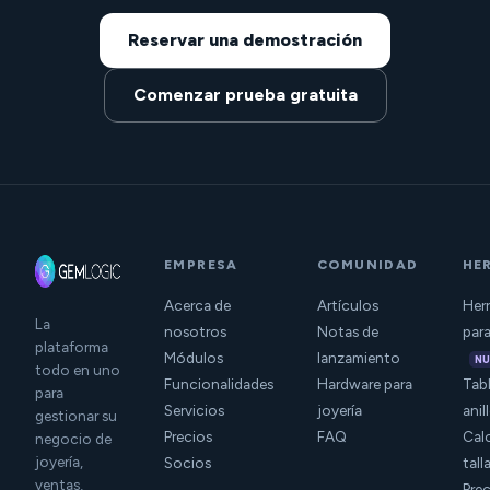
Reservar una demostración
Comenzar prueba gratuita
EMPRESA
COMUNIDAD
HE
Acerca de
Artículos
Herr
La
nosotros
Notas de
para
plataforma
Módulos
lanzamiento
N
todo en uno
Funcionalidades
Hardware para
Tabl
para
Servicios
joyería
anil
gestionar su
Precios
FAQ
Cal
negocio de
joyería,
Socios
tall
ventas,
Prec