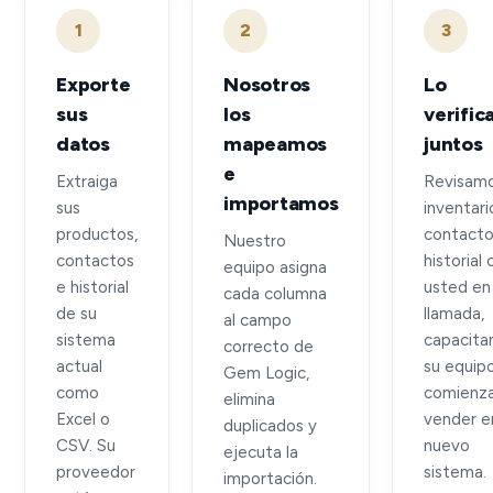
1
2
3
Exporte
Nosotros
Lo
sus
los
verifi
datos
mapeamos
juntos
e
Extraiga
Revisamo
importamos
sus
inventari
productos,
contacto
Nuestro
contactos
historial
equipo asigna
e historial
usted en
cada columna
de su
llamada,
al campo
sistema
capacita
correcto de
actual
su equip
Gem Logic,
como
comienza
elimina
Excel o
vender e
duplicados y
CSV. Su
nuevo
ejecuta la
proveedor
sistema.
importación.