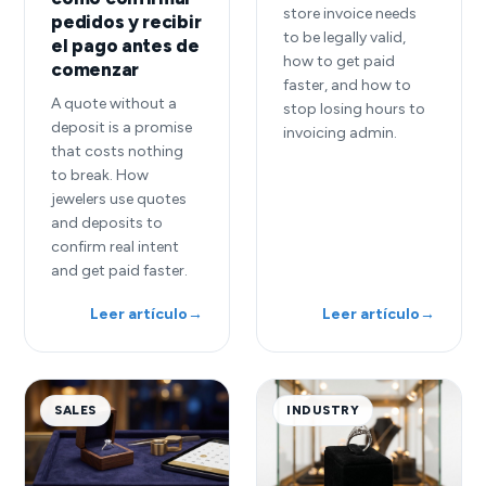
store invoice needs
pedidos y recibir
to be legally valid,
el pago antes de
how to get paid
comenzar
faster, and how to
A quote without a
stop losing hours to
deposit is a promise
invoicing admin.
that costs nothing
to break. How
jewelers use quotes
and deposits to
confirm real intent
and get paid faster.
Leer artículo
→
Leer artículo
→
SALES
INDUSTRY