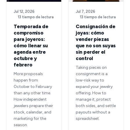
Jul 12, 2026
·
Jul 7, 2026
·
13 tiempo de lectura
13 tiempo de lectura
Temporada de
Consignación de
compromiso
joyas: cómo
para joyeros:
vender piezas
cómo llenar su
que no son suyas
agenda entre
sin perder el
octubre y
control
febrero
Taking pieces on
More proposals
consignment is a
happen from
low-risk way to
October to February
expand your jewelry
than any other time.
offering. How to
How independent
manage it, protect
jewelers prepare their
both sides, and settle
stock, calendar, and
payouts without a
marketing for the
spreadsheet.
season.