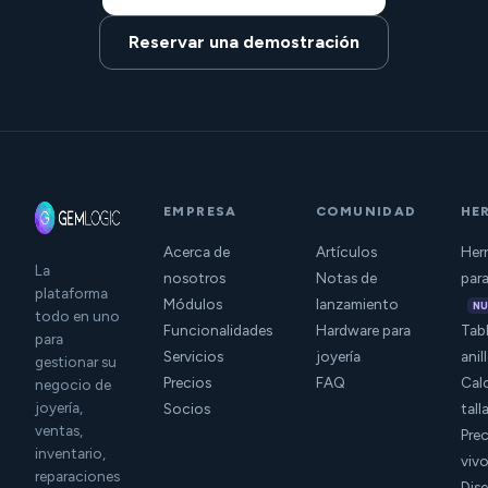
Reservar una demostración
EMPRESA
COMUNIDAD
HE
Acerca de
Artículos
Herr
La
nosotros
Notas de
para
plataforma
Módulos
lanzamiento
N
todo en uno
Funcionalidades
Hardware para
Tabl
para
Servicios
joyería
anil
gestionar su
Precios
FAQ
Cal
negocio de
joyería,
Socios
tall
ventas,
Prec
inventario,
viv
reparaciones
Dis