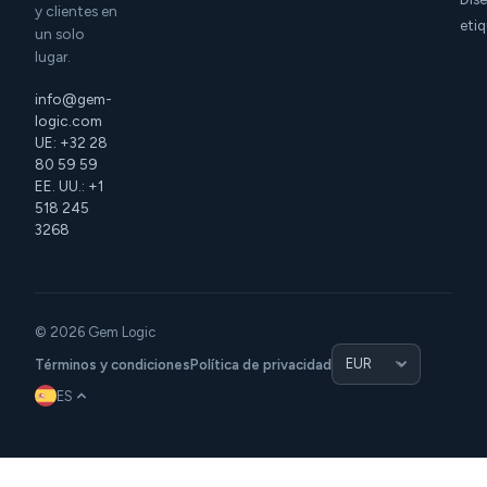
y clientes en
eti
un solo
lugar.
info@gem-
logic.com
UE: +32 28
80 59 59
EE. UU.: +1
518 245
3268
© 2026 Gem Logic
Términos y condiciones
Política de privacidad
ES