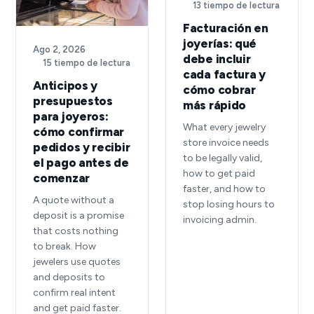
13 tiempo de lectura
Facturación en
joyerías: qué
Ago 2, 2026
·
debe incluir
15 tiempo de lectura
cada factura y
Anticipos y
cómo cobrar
presupuestos
más rápido
para joyeros:
What every jewelry
cómo confirmar
store invoice needs
pedidos y recibir
to be legally valid,
el pago antes de
how to get paid
comenzar
faster, and how to
A quote without a
stop losing hours to
deposit is a promise
invoicing admin.
that costs nothing
to break. How
jewelers use quotes
and deposits to
confirm real intent
and get paid faster.