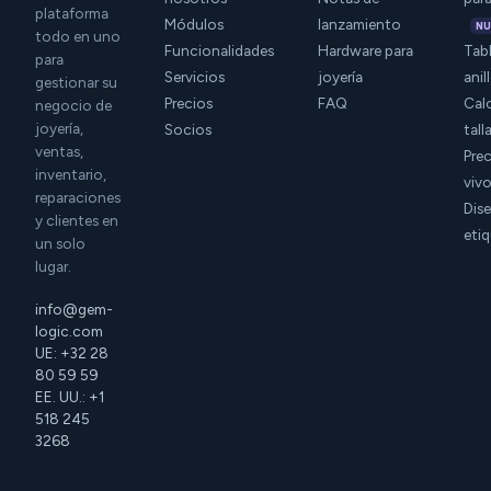
plataforma
Módulos
lanzamiento
N
todo en uno
Funcionalidades
Hardware para
Tabl
para
Servicios
joyería
anil
gestionar su
Precios
FAQ
Cal
negocio de
joyería,
Socios
tall
ventas,
Prec
inventario,
viv
reparaciones
Dis
y clientes en
eti
un solo
lugar.
info@gem-
logic.com
UE: +32 28
80 59 59
EE. UU.: +1
518 245
3268