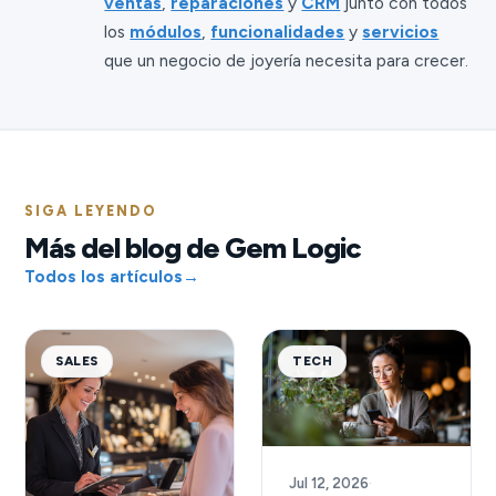
ventas
,
reparaciones
y
CRM
junto con todos
los
módulos
,
funcionalidades
y
servicios
que un negocio de joyería necesita para crecer.
SIGA LEYENDO
Más del blog de Gem Logic
Todos los artículos
→
SALES
TECH
Jul 12, 2026
·