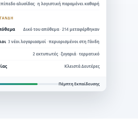
επίπεδο αλυσίδας · η λογιστική παραμένει καθαρή
 ΓΆΝΔΗ
πόθεμα
Δικό του απόθεμα · 214 μεταφέρθηκαν
λοι
3 νέοι λογαριασμοί · περιορισμένοι στη Γάνδη
2 εκτυπωτές · ζυγαριά · τερματικό
ίας
Κλειστά Δευτέρες
Πέμπτη Εκπαίδευσης