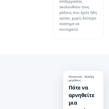
επεξεργασίας
ακολουθούν τους
ρόλους που έχετε ήδη
ορίσει, χωρίς δεύτερο
σύστημα να
συντηρείτε.
Επισκευές · Αλλαγή
μεγέθους
Πότε να
αρνηθείτε
μια