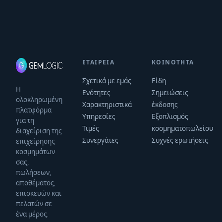
ΕΤΑΙΡΕΊΑ
ΚΟΙΝΌΤΗΤΑ
Σχετικά με εμάς
Είδη
Η
Ενότητες
Σημειώσεις
ολοκληρωμένη
Χαρακτηριστικά
έκδοσης
πλατφόρμα
Υπηρεσίες
Εξοπλισμός
για τη
Τιμές
κοσμηματοπωλείου
διαχείριση της
Συνεργάτες
Συχνές ερωτήσεις
επιχείρησης
κοσμημάτων
σας,
πωλήσεων,
αποθέματος,
επισκευών και
πελατών σε
ένα μέρος.