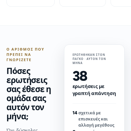
Ο ΑΡΙΘΜΌΣ ΠΟΥ
ΠΡΈΠΕΙ ΝΑ
ΕΡΩΤΉΘΗΚΑΝ ΣΤΟΝ
ΠΆΓΚΟ · ΑΥΤΌΝ ΤΟΝ
ΓΝΩΡΊΖΕΤΕ
ΜΉΝΑ
Πόσες
38
ερωτήσεις
ερωτήσεις με
σας έθεσε η
γραπτή απάντηση
ομάδα σας
αυτόν τον
14
σχετικά με
μήνα;
επισκευές και
αλλαγή μεγέθους
Όχι δύσκολες