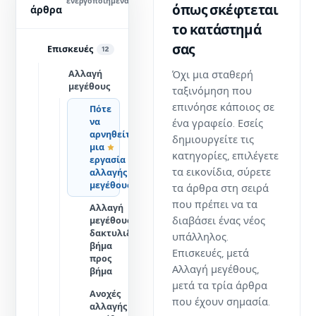
ενεργοποιημένα
όπως σκέφτεται
άρθρα
το κατάστημά
σας
Επισκευές
12
Αλλαγή
Όχι μια σταθερή
μεγέθους
ταξινόμηση που
επινόησε κάποιος σε
Πότε
να
ένα γραφείο. Εσείς
αρνηθείτε
δημιουργείτε τις
μια
κατηγορίες, επιλέγετε
εργασία
τα εικονίδια, σύρετε
αλλαγής
μεγέθους
τα άρθρα στη σειρά
που πρέπει να τα
Αλλαγή
διαβάσει ένας νέος
μεγέθους
δακτυλιδιού,
υπάλληλος.
βήμα
Επισκευές, μετά
προς
Αλλαγή μεγέθους,
βήμα
μετά τα τρία άρθρα
Ανοχές
που έχουν σημασία.
αλλαγής