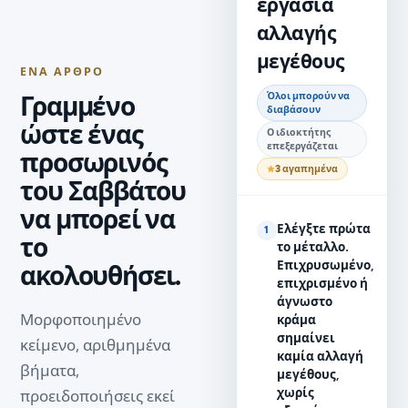
εργασία
αλλαγής
μεγέθους
ΈΝΑ ΆΡΘΡΟ
Όλοι μπορούν να
Γραμμένο
διαβάσουν
ώστε ένας
Ο ιδιοκτήτης
επεξεργάζεται
προσωρινός
3 αγαπημένα
του Σαββάτου
να μπορεί να
Ελέγξτε πρώτα
1
το
το μέταλλο.
Επιχρυσωμένο,
ακολουθήσει.
επιχρισμένο ή
άγνωστο
Μορφοποιημένο
κράμα
σημαίνει
κείμενο, αριθμημένα
καμία αλλαγή
βήματα,
μεγέθους,
χωρίς
προειδοποιήσεις εκεί