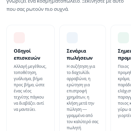
γνωρίζει ένα κοσμηματοπωλείο. Ξεκινήστε με αυτό
που σας ρωτούν πιο συχνά.
Οδηγοί
Σενάρια
Σημε
επισκευών
πωλήσεων
προμ
Αλλαγή μεγέθους,
Η συζήτηση για
Ποιος
τοποθέτηση,
το δαχτυλίδι
προμηθ
γυάλισμα, βήμα
αρραβώνα, η
κράμα,
προς βήμα, ώστε
ερώτηση για
παράδ
ένας νέος
επιστροφή
ελάχισ
τεχνίτης πάγκου
χρημάτων, η
παραγγ
να διαβάζει αντί
κλήση μετά την
ποιος 
να μαντεύει.
πώληση —
γύρω α
γραμμένα από
γιορτέ
τον καλύτερό σας
πωλητή.