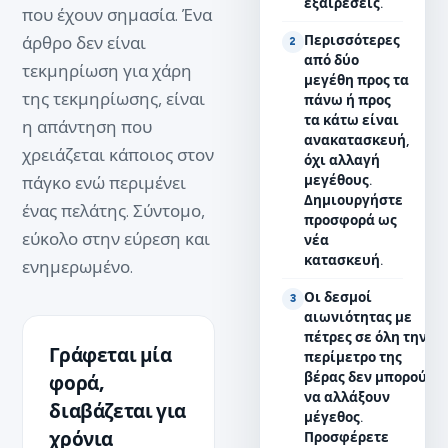
εξαιρέσεις.
που έχουν σημασία. Ένα
Περισσότερες
άρθρο δεν είναι
2
από δύο
τεκμηρίωση για χάρη
μεγέθη προς τα
της τεκμηρίωσης, είναι
πάνω ή προς
τα κάτω
είναι
η απάντηση που
ανακατασκευή,
χρειάζεται κάποιος στον
όχι αλλαγή
μεγέθους.
πάγκο ενώ περιμένει
Δημιουργήστε
ένας πελάτης. Σύντομο,
προσφορά ως
εύκολο στην εύρεση και
νέα
κατασκευή.
ενημερωμένο.
Οι δεσμοί
3
αιωνιότητας
με
πέτρες σε όλη την
Γράφεται μία
περίμετρο της
βέρας δεν μπορούν
φορά,
να αλλάξουν
διαβάζεται για
μέγεθος.
χρόνια
Προσφέρετε