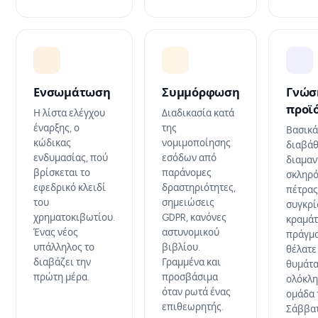
Ενσωμάτωση
Συμμόρφωση
Γνώσ
προϊ
Η λίστα ελέγχου
Διαδικασία κατά
έναρξης, ο
της
Βασικά
κώδικας
νομιμοποίησης
διαβά
ενδυμασίας, πού
εσόδων από
διαμαν
βρίσκεται το
παράνομες
σκληρό
εφεδρικό κλειδί
δραστηριότητες,
πέτρας
του
σημειώσεις
συγκρί
χρηματοκιβωτίου.
GDPR, κανόνες
κραμάτ
Ένας νέος
αστυνομικού
πράγμα
υπάλληλος το
βιβλίου.
θέλατε
διαβάζει την
Γραμμένα και
θυμάτα
πρώτη μέρα.
προσβάσιμα
ολόκλη
όταν ρωτά ένας
ομάδα 
επιθεωρητής.
Σάββατ