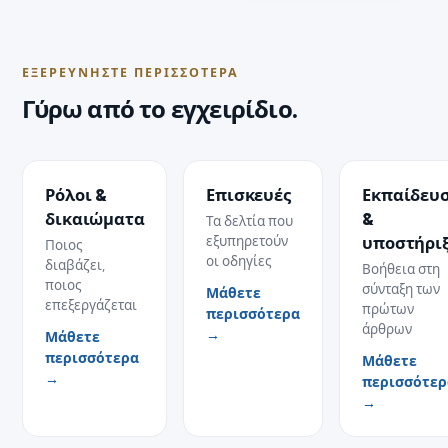
ΕΞΕΡΕΥΝΉΣΤΕ ΠΕΡΙΣΣΌΤΕΡΑ
Γύρω από το εγχειρίδιο.
Ρόλοι &
Επισκευές
Εκπαίδευ
δικαιώματα
&
Τα δελτία που
εξυπηρετούν
υποστήρι
Ποιος
οι οδηγίες
διαβάζει,
Βοήθεια στη
ποιος
σύνταξη των
Μάθετε
επεξεργάζεται
πρώτων
περισσότερα
άρθρων
→
Μάθετε
περισσότερα
Μάθετε
→
περισσότερ
→