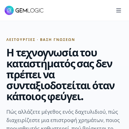
Άνοιγμ
ΛΕΙΤΟΥΡΓΊΕΣ · ΒΆΣΗ ΓΝΏΣΕΩΝ
Η τεχνογνωσία του
καταστήματός σας δεν
πρέπει να
συνταξιοδοτείται όταν
κάποιος φεύγει.
Πώς αλλάζετε μέγεθος ενός δαχτυλιδιού, πώς
διαχειρίζεστε μια επιστροφή χρημάτων, ποιος
προμηθευτής καθυστερεί, πού βρίσκεται το