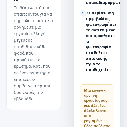
επαναδιαμόρφωση.
Τα δέκα λεπτά που
Σε περίπτωση
απαιτούνται για να
4
αμφιβολίας,
σημειώσετε πότε να
φωτογραφήστε
αρνηθείτε μια
το αντικείμενο
εργασία αλλαγής
και προσθέστε
μεγέθους
τη
αποδίδουν κάθε
φωτογραφία
στο δελτίο
φορά που
επισκευής
προκύπτει το
πριν το
ερώτημα. Κάτι που
αποδεχτείτε.
σε ένα εργαστήριο
επισκευών
συμβαίνει περίπου
Μια ευγενική
δύο φορές την
άρνηση
εβδομάδα.
εργασίας σας
κοστίζει ένα
άβολο λεπτό.
Μια
ραγισμένη
βέρα παβέ σας