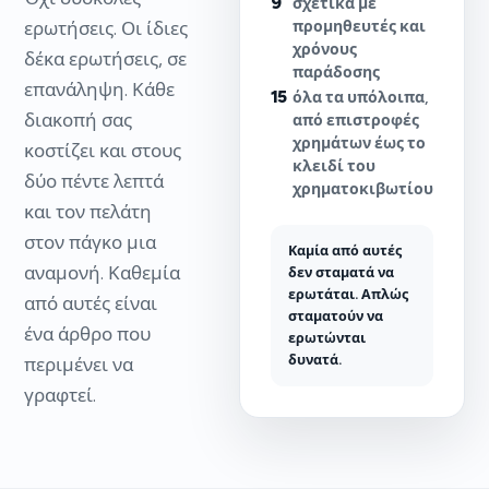
9
σχετικά με
ερωτήσεις. Οι ίδιες
προμηθευτές και
χρόνους
δέκα ερωτήσεις, σε
παράδοσης
επανάληψη. Κάθε
15
όλα τα υπόλοιπα,
διακοπή σας
από επιστροφές
χρημάτων έως το
κοστίζει και στους
κλειδί του
δύο πέντε λεπτά
χρηματοκιβωτίου
και τον πελάτη
στον πάγκο μια
Καμία από αυτές
αναμονή. Καθεμία
δεν σταματά να
ερωτάται. Απλώς
από αυτές είναι
σταματούν να
ένα άρθρο που
ερωτώνται
δυνατά.
περιμένει να
γραφτεί.