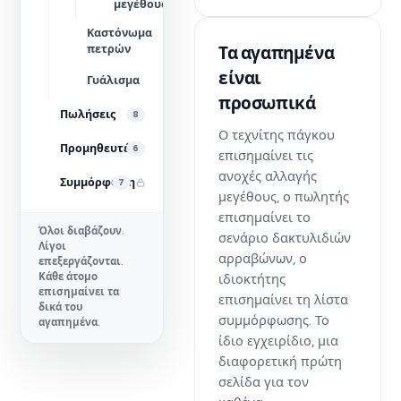
μεγέθους
Καστόνωμα
πετρών
Τα αγαπημένα
είναι
Γυάλισμα
προσωπικά
Πωλήσεις
8
Ο τεχνίτης πάγκου
Προμηθευτές
6
επισημαίνει τις
ανοχές αλλαγής
Συμμόρφωση
7
μεγέθους, ο πωλητής
επισημαίνει το
Όλοι διαβάζουν.
σενάριο δακτυλιδιών
Λίγοι
αρραβώνων, ο
επεξεργάζονται.
Κάθε άτομο
ιδιοκτήτης
επισημαίνει τα
επισημαίνει τη λίστα
δικά του
συμμόρφωσης. Το
αγαπημένα.
ίδιο εγχειρίδιο, μια
διαφορετική πρώτη
σελίδα για τον