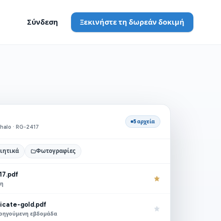
Σύνδεση
Ξεκινήστε τη δωρεάν δοκιμή
5 αρχεία
halo · RG-2417
ιητικά
Φωτογραφίες
17.pdf
τη
ficate-gold.pdf
προηγούμενη εβδομάδα