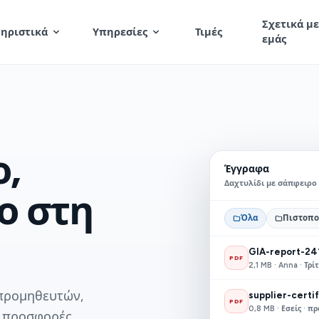
Σχετικά με
ηριστικά
Υπηρεσίες
Τιμές
εμάς
,
Έγγραφα
Δαχτυλίδι με σάπφειρο 
ο στη
Όλα
Πιστοπο
GIA-report-24
PDF
2,1 MB · Anna · Τρί
 προμηθευτών,
supplier-certi
PDF
0,8 MB · Εσείς · 
 προσφορές,