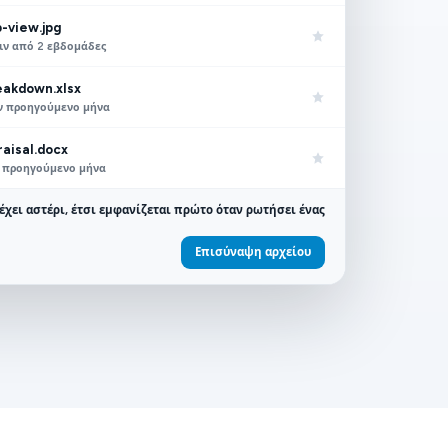
-view.jpg
πριν από 2 εβδομάδες
eakdown.xlsx
τον προηγούμενο μήνα
aisal.docx
ον προηγούμενο μήνα
έχει αστέρι, έτσι εμφανίζεται πρώτο όταν ρωτήσει ένας
Επισύναψη αρχείου