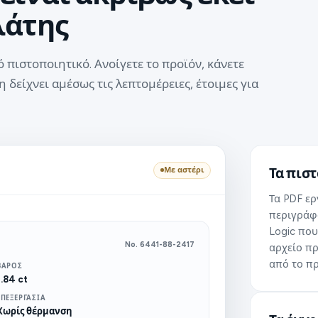
λάτης
 πιστοποιητικό. Ανοίγετε το προϊόν, κάνετε
 δείχνει αμέσως τις λεπτομέρειες, έτοιμες για
Με αστέρι
Τα πισ
Τα PDF ε
περιγράφ
Logic που
No. 6441-88-2417
αρχείο πρ
από το πρ
ΒΆΡΟΣ
1.84 ct
ΕΠΕΞΕΡΓΑΣΊΑ
Χωρίς θέρμανση