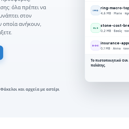
σης: όλα πρέπει να
ring-macro-top
IMG
4,6 MB · Marie · 
υνάπτει στον
ν οποία ανήκουν,
stone-cost-br
XLS
0,2 MB · Εσείς · 
ξετε.
insurance-appr
DOC
0,1 MB · Anna · τ
Το πιστοποιητικό GIA 
πελάτης.
Φάκελοι και αρχεία με αστέρι