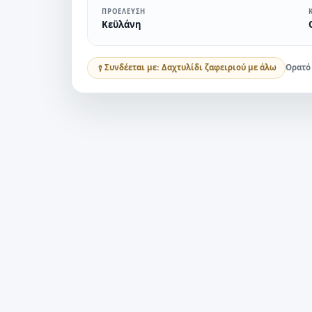
ΠΡΟΈΛΕΥΣΗ
Κεϋλάνη
Συνδέεται με: Δαχτυλίδι ζαφειριού με άλω
Ορατό