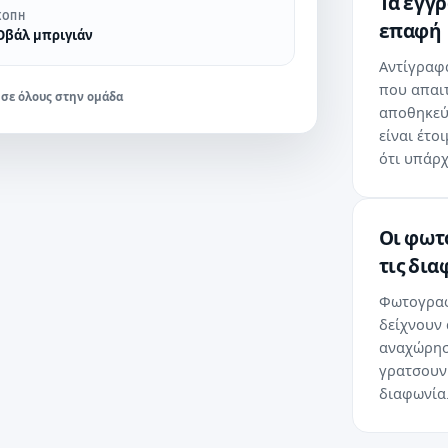
Τα έγγ
ΚΟΠΉ
επαφή
Οβάλ μπριγιάν
Αντίγραφ
που απαι
 σε όλους στην ομάδα
αποθηκεύ
είναι έτο
ότι υπάρχ
Οι φωτ
τις δια
Φωτογραφ
δείχνουν 
αναχώρησε
γρατσουνι
διαφωνία