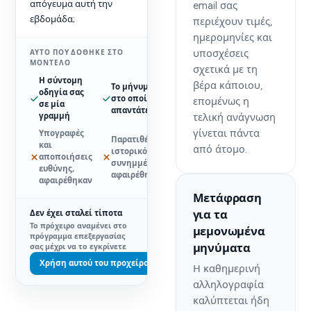
απόγευμα αυτή την
email σας
εβδομάδα;
περιέχουν τιμές,
ημερομηνίες και
υποσχέσεις
ΑΥΤΌ ΠΟΥ ΔΌΘΗΚΕ ΣΤΟ
ΜΟΝΤΈΛΟ
σχετικά με τη
Η σύντομη
βέρα κάποιου,
Το μήνυμα
οδηγία σας
στο οποίο
επομένως η
σε μία
απαντάτε
γραμμή
τελική ανάγνωση
γίνεται πάντα
Υπογραφές
Παρατιθέμενο
και
από άτομο.
ιστορικό και
αποποιήσεις
συνημμένα,
ευθύνης,
αφαιρέθηκαν
αφαιρέθηκαν
Μετάφραση
για τα
Δεν έχει σταλεί τίποτα
Το πρόχειρο αναμένει στο
μεμονωμένα
πρόγραμμα επεξεργασίας
μηνύματα
σας μέχρι να το εγκρίνετε
Χρήση αυτού του προχείρου
Η καθημερινή
αλληλογραφία
καλύπτεται ήδη