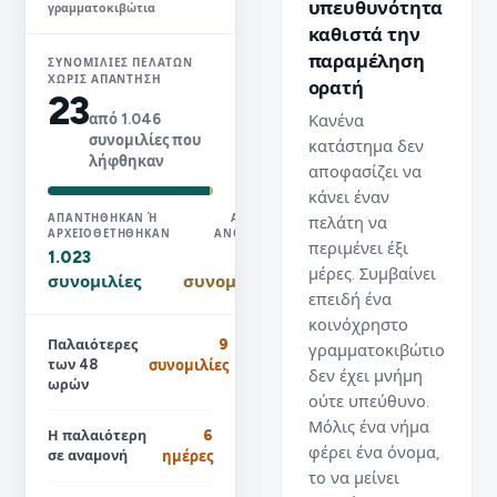
υπευθυνότητα
γραμματοκιβώτια
καθιστά την
παραμέληση
ΣΥΝΟΜΙΛΊΕΣ ΠΕΛΑΤΏΝ
ΧΩΡΊΣ ΑΠΆΝΤΗΣΗ
ορατή
23
από 1.046
Κανένα
συνομιλίες που
κατάστημα δεν
λήφθηκαν
αποφασίζει να
κάνει έναν
ΑΠΑΝΤΉΘΗΚΑΝ Ή Α
ΑΚΌΜΑ
πελάτη να
ΡΧΕΙΟΘΕΤΉΘΗΚΑΝ
ΑΝΟΙΧΤΈΣ
περιμένει έξι
1.023
23
μέρες. Συμβαίνει
συνομιλίες
συνομιλίες
επειδή ένα
κοινόχρηστο
Παλαιότερες
9
γραμματοκιβώτιο
των 48
συνομιλίες
δεν έχει μνήμη
ωρών
ούτε υπεύθυνο.
Μόλις ένα νήμα
Η παλαιότερη
6
φέρει ένα όνομα,
σε αναμονή
ημέρες
το να μείνει