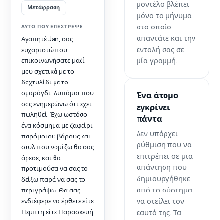
μοντέλο βλέπει
Μετάφραση
μόνο το μήνυμα
στο οποίο
ΑΥΤΌ ΠΟΥ ΕΠΈΣΤΡΕΨΕ
απαντάτε και την
Αγαπητέ Jan, σας
εντολή σας σε
ευχαριστώ που
μία γραμμή.
επικοινωνήσατε μαζί
μου σχετικά με το
δαχτυλίδι με το
σμαράγδι. Λυπάμαι που
Ένα άτομο
σας ενημερώνω ότι έχει
εγκρίνει
πωληθεί. Έχω ωστόσο
πάντα
ένα κόσμημα με ζαφείρι
Δεν υπάρχει
παρόμοιου βάρους και
ρύθμιση που να
στυλ που νομίζω θα σας
επιτρέπει σε μια
άρεσε, και θα
απάντηση που
προτιμούσα να σας το
δημιουργήθηκε
δείξω παρά να σας το
από το σύστημα
περιγράψω. Θα σας
να στείλει τον
ενδιέφερε να έρθετε είτε
Πέμπτη είτε Παρασκευή
εαυτό της. Τα