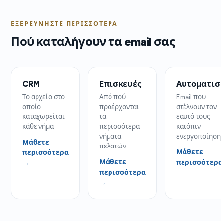
ΕΞΕΡΕΥΝΉΣΤΕ ΠΕΡΙΣΣΌΤΕΡΑ
Πού καταλήγουν τα email σας
CRM
Επισκευές
Αυτοματισ
Το αρχείο στο
Από πού
Email που
οποίο
προέρχονται
στέλνουν τον
καταχωρείται
τα
εαυτό τους
κάθε νήμα
περισσότερα
κατόπιν
νήματα
ενεργοποίηση
Μάθετε
πελατών
Μάθετε
περισσότερα
Μάθετε
περισσότερ
→
περισσότερα
→