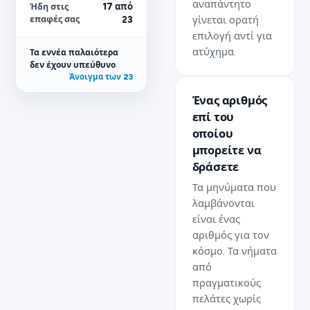
αναπάντητο
Ήδη στις
17 από
επαφές σας
γίνεται ορατή
23
επιλογή αντί για
ατύχημα.
Τα εννέα παλαιότερα
δεν έχουν υπεύθυνο
Άνοιγμα των 23
Ένας αριθμός
επί του
οποίου
μπορείτε να
δράσετε
Τα μηνύματα που
λαμβάνονται
είναι ένας
αριθμός για τον
κόσμο. Τα νήματα
από
πραγματικούς
πελάτες χωρίς