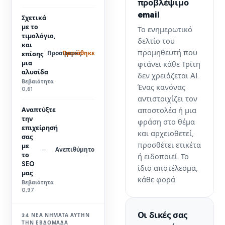
προβλέψιμο
email
Σχετικά
με το
Το ενημερωτικό
τιμολόγιο,
δελτίο του
και
προμηθευτή που
Προτάθηκε
Προσφορές
επίσης
μια
φτάνει κάθε Τρίτη
αλυσίδα
δεν χρειάζεται AI.
Βεβαιότητα
Ένας κανόνας
0,61
αντιστοιχίζει τον
Αναπτύξτε
αποστολέα ή μια
την
φράση στο θέμα
επιχείρησή
και αρχειοθετεί,
σας
προσθέτει ετικέτα
με
Ανεπιθύμητο
–
το
ή ειδοποιεί. Το
SEO
ίδιο αποτέλεσμα,
μας
κάθε φορά.
Βεβαιότητα
0,97
Οι δικές σας
34 ΝΈΑ ΝΉΜΑΤΑ ΑΥΤΉΝ
ΤΗΝ ΕΒΔΟΜΆΔΑ