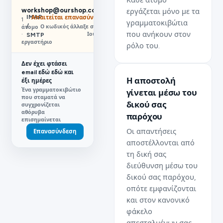
Κάθε άτομο
workshop@ourshop.com
εργάζεται μόνο με τα
IMAP
Απαιτείται επανασύνδεση
1
γραμματοκιβώτια
/
Ο κωδικός άλλαξε στις 21
άτομο
που ανήκουν στον
Ιουλίου
SMTP
·
εργαστήριο
ρόλο του.
Δεν έχει φτάσει
email εδώ εδώ και
Η αποστολή
έξι ημέρες
Ένα γραμματοκιβώτιο
γίνεται μέσω του
που σταματά να
δικού σας
συγχρονίζεται
αθόρυβα
παρόχου
επισημαίνεται
Οι απαντήσεις
Επανασύνδεση
αποστέλλονται από
τη δική σας
διεύθυνση μέσω του
δικού σας παρόχου,
οπότε εμφανίζονται
και στον κανονικό
φάκελο