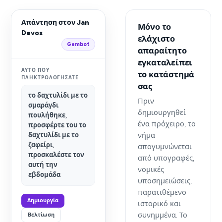
Απάντηση στον Jan
Μόνο το
Devos
ελάχιστο
Gembot
απαραίτητο
εγκαταλείπει
ΑΥΤΌ ΠΟΥ
το κατάστημά
ΠΛΗΚΤΡΟΛΟΓΉΣΑΤΕ
σας
το δαχτυλίδι με το
Πριν
σμαράγδι
δημιουργηθεί
πουλήθηκε,
ένα πρόχειρο, το
προσφέρτε του το
νήμα
δαχτυλίδι με το
ζαφείρι,
απογυμνώνεται
προσκαλέστε τον
από υπογραφές,
αυτή την
νομικές
εβδομάδα
υποσημειώσεις,
παρατιθέμενο
Δημιουργία
ιστορικό και
συνημμένα. Το
Βελτίωση