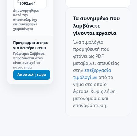
3092.pdf
Δημιουργήθηκε
κατά την
Τα συνημμένα που
αποστολή, όχι
επισυνάφθηκε
λαμβάνετε
χειροκίνητα
γίνονται εργασία
Ένα τιμολόγιο
Προγραμματίστηκε
για Δευτέρα 09:00
προμηθευτή που
Γράφτηκε Σάββατο,
φτάνει ως PDF
παραδίδεται όταν
μεταβαίνει απευθείας
είναι ανοιχτό το
κατάστημα
στην
επεξεργασία
Αποστολή τώρα
τιμολογίων
από το
νήμα στο οποίο
έφτασε. Χωρίς λήψη,
μετονομασία και
επαναφόρτωση.