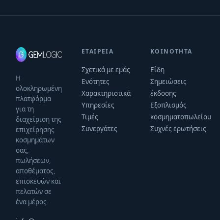
ΕΤΑΙΡΕΊΑ
ΚΟΙΝΌΤΗΤΑ
Σχετικά με εμάς
Είδη
Η
Ενότητες
Σημειώσεις
ολοκληρωμένη
Χαρακτηριστικά
έκδοσης
πλατφόρμα
Υπηρεσίες
Εξοπλισμός
για τη
Τιμές
κοσμηματοπωλείου
διαχείριση της
Συνεργάτες
Συχνές ερωτήσεις
επιχείρησης
κοσμημάτων
σας,
πωλήσεων,
αποθέματος,
επισκευών και
πελατών σε
ένα μέρος.