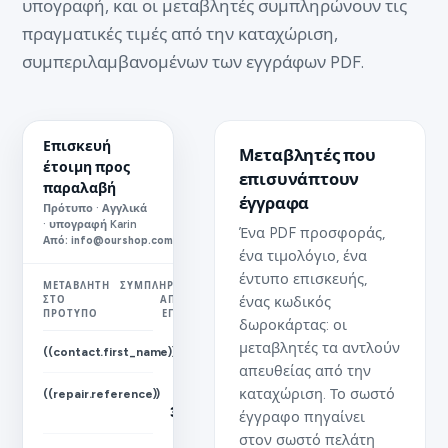
υπογραφή, και οι μεταβλητές συμπληρώνουν τις
πραγματικές τιμές από την καταχώριση,
συμπεριλαμβανομένων των εγγράφων PDF.
Επισκευή
Μεταβλητές που
έτοιμη προς
επισυνάπτουν
παραλαβή
έγγραφα
Πρότυπο · Αγγλικά
· υπογραφή Karin
Ένα PDF προσφοράς,
Από: info@ourshop.com
ένα τιμολόγιο, ένα
έντυπο επισκευής,
ΜΕΤΑΒΛΗΤΉ
ΣΥΜΠΛΗΡΏΘΗΚΕ
ένας κωδικός
ΣΤΟ
ΑΠΌ ΤΗΝ
ΠΡΌΤΥΠΟ
ΕΓΓΡΑΦΉ
δωροκάρτας: οι
μεταβλητές τα αντλούν
Marta
((contact.first_name))
απευθείας από την
καταχώριση. Το σωστό
R-
((repair.reference))
3092
έγγραφο πηγαίνει
στον σωστό πελάτη