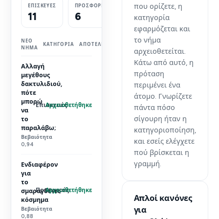
που ορίζετε, η
ΕΠΙΣΚΕΥΈΣ
ΠΡΟΣΦΟΡΈΣ
ΕΚΤΙΜΉΣΕΙΣ
11
6
3
κατηγορία
εφαρμόζεται και
το νήμα
ΝΈΟ
ΚΑΤΗΓΟΡΊΑ
ΑΠΟΤΈΛΕΣΜΑ
ΝΉΜΑ
αρχειοθετείται.
Κάτω από αυτό, η
Αλλαγή
πρόταση
μεγέθους
δακτυλιδιού,
περιμένει ένα
πότε
άτομο. Γνωρίζετε
μπορώ
Αρχειοθετήθηκε
Επισκευές
πάντα πόσο
να
σίγουρη ήταν η
το
παραλάβω;
κατηγοριοποίηση,
Βεβαιότητα
και εσείς ελέγχετε
0,94
πού βρίσκεται η
γραμμή.
Ενδιαφέρον
για
το
Αρχειοθετήθηκε
Προσφορές
σμαραγδένιο
Απλοί κανόνες
κόσμημα
για
Βεβαιότητα
0,88