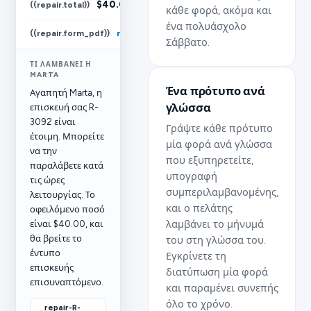
$40.00
((repair.total))
κάθε φορά, ακόμα και
ένα πολυάσχολο
((repair.form_pdf))
repair-R-3092.pdf
Σάββατο.
ΤΙ ΛΑΜΒΆΝΕΙ Η
MARTA
Ένα πρότυπο ανά
Αγαπητή Marta, η
γλώσσα
επισκευή σας R-
3092 είναι
Γράψτε κάθε πρότυπο
έτοιμη. Μπορείτε
μία φορά ανά γλώσσα
να την
που εξυπηρετείτε,
παραλάβετε κατά
υπογραφή
τις ώρες
συμπεριλαμβανομένης,
λειτουργίας. Το
και ο πελάτης
οφειλόμενο ποσό
λαμβάνει το μήνυμά
είναι $40.00, και
θα βρείτε το
του στη γλώσσα του.
έντυπο
Εγκρίνετε τη
επισκευής
διατύπωση μία φορά
επισυναπτόμενο.
και παραμένει συνεπής
όλο το χρόνο.
repair-R-