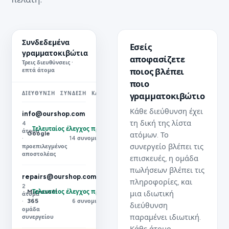
Συνδεδεμένα
Εσείς
γραμματοκιβώτια
αποφασίζετε
Τρεις διευθύνσεις ·
ποιος βλέπει
επτά άτομα
ποιο
ΔΙΕΎΘΥΝΣΗ
ΣΎΝΔΕΣΗ
ΚΑΤΆΣΤΑΣΗ
γραμματοκιβώτιο
Κάθε διεύθυνση έχει
info@ourshop.com
τη δική της λίστα
4
Τελευταίος έλεγχος πριν 3 λεπτά
άτομα
Google
ατόμων. Το
14 συνομιλίες σήμερα
·
συνεργείο βλέπει τις
προεπιλεγμένος
αποστολέας
επισκευές, η ομάδα
πωλήσεων βλέπει τις
repairs@ourshop.com
πληροφορίες, και
2
Microsoft
Τελευταίος έλεγχος πριν 3 λεπτά
μια ιδιωτική
άτομα
365
6 συνομιλίες σήμερα
·
διεύθυνση
ομάδα
παραμένει ιδιωτική.
συνεργείου