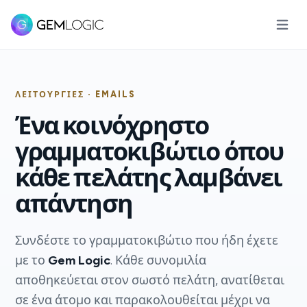
Άνοιγμ
ΛΕΙΤΟΥΡΓΊΕΣ · EMAILS
Ένα κοινόχρηστο
γραμματοκιβώτιο όπου
κάθε πελάτης λαμβάνει
απάντηση
Συνδέστε το γραμματοκιβώτιο που ήδη έχετε
με το
Gem Logic
. Κάθε συνομιλία
αποθηκεύεται στον σωστό πελάτη, ανατίθεται
σε ένα άτομο και παρακολουθείται μέχρι να