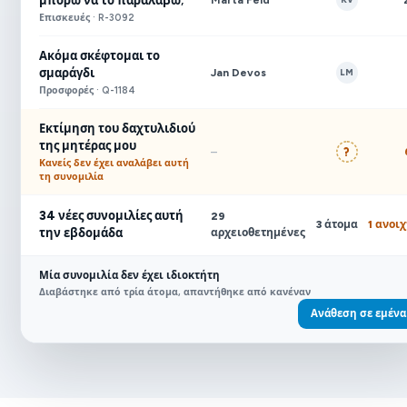
μπορώ να το παραλάβω;
Επισκευές · R-3092
Ακόμα σκέφτομαι το
Jan Devos
σμαράγδι
LM
Προσφορές · Q-1184
Εκτίμηση του δαχτυλιδιού
της μητέρας μου
?
–
Κανείς δεν έχει αναλάβει αυτή
τη συνομιλία
34 νέες συνομιλίες αυτή
29
3 άτομα
1 ανοι
την εβδομάδα
αρχειοθετημένες
Μία συνομιλία δεν έχει ιδιοκτήτη
Διαβάστηκε από τρία άτομα, απαντήθηκε από κανέναν
Ανάθεση σε εμένα