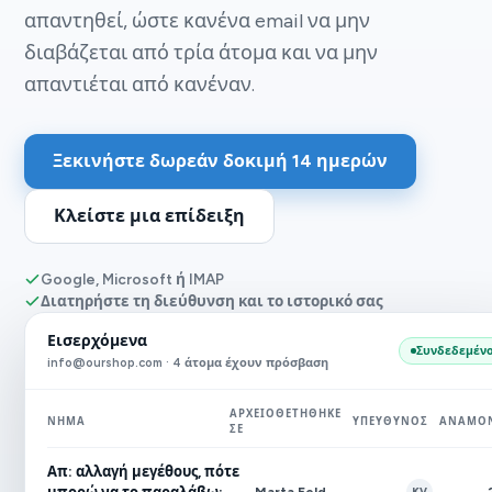
απαντηθεί, ώστε κανένα email να μην
διαβάζεται από τρία άτομα και να μην
απαντιέται από κανέναν.
Ξεκινήστε δωρεάν δοκιμή 14 ημερών
Κλείστε μια επίδειξη
Google, Microsoft ή IMAP
Διατηρήστε τη διεύθυνση και το ιστορικό σας
Εισερχόμενα
Συνδεδεμέν
info@ourshop.com · 4 άτομα έχουν πρόσβαση
ΑΡΧΕΙΟΘΕΤΉΘΗΚΕ
ΝΉΜΑ
ΥΠΕΎΘΥΝΟΣ
ΑΝΑΜΟ
ΣΕ
Απ: αλλαγή μεγέθους, πότε
Marta Feld
KV