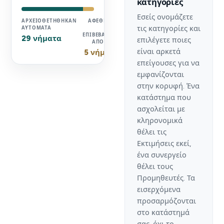
κατηγορίες
Εσείς ονομάζετε
ΑΡΧΕΙΟΘΕΤΉΘΗΚΑΝ
ΑΦΈΘΗΚΑΝ
τις κατηγορίες και
ΑΥΤΌΜΑΤΑ
ΓΙΑ
ΕΠΙΒΕΒΑΊΩΣΗ
29 νήματα
επιλέγετε ποιες
ΑΠΌ ΕΣΆΣ
είναι αρκετά
5 νήματα
επείγουσες για να
εμφανίζονται
στην κορυφή. Ένα
κατάστημα που
ασχολείται με
κληρονομικά
θέλει τις
Εκτιμήσεις εκεί,
ένα συνεργείο
θέλει τους
Προμηθευτές. Τα
εισερχόμενα
προσαρμόζονται
στο κατάστημά