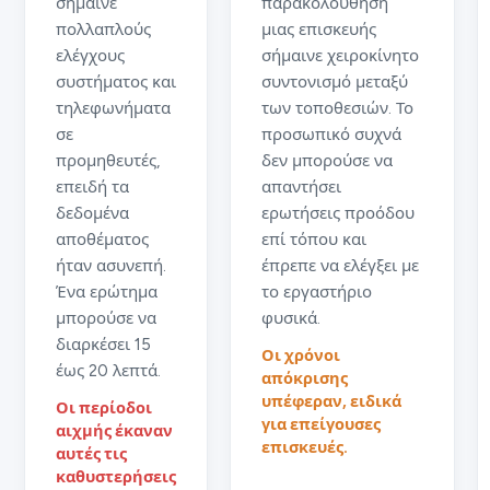
σήμαινε
παρακολούθηση
πολλαπλούς
μιας επισκευής
ελέγχους
σήμαινε χειροκίνητο
συστήματος και
συντονισμό μεταξύ
τηλεφωνήματα
των τοποθεσιών. Το
σε
προσωπικό συχνά
προμηθευτές,
δεν μπορούσε να
επειδή τα
απαντήσει
δεδομένα
ερωτήσεις προόδου
αποθέματος
επί τόπου και
ήταν ασυνεπή.
έπρεπε να ελέγξει με
Ένα ερώτημα
το εργαστήριο
μπορούσε να
φυσικά.
διαρκέσει 15
Οι χρόνοι
έως 20 λεπτά.
απόκρισης
υπέφεραν, ειδικά
Οι περίοδοι
για επείγουσες
αιχμής έκαναν
επισκευές.
αυτές τις
καθυστερήσεις