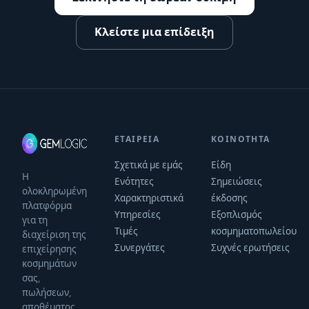
Κλείστε μια επίδειξη
ΕΤΑΙΡΕΊΑ
ΚΟΙΝΌΤΗΤΑ
Σχετικά με εμάς
Είδη
Η
Ενότητες
Σημειώσεις
ολοκληρωμένη
Χαρακτηριστικά
έκδοσης
πλατφόρμα
Υπηρεσίες
Εξοπλισμός
για τη
Τιμές
κοσμηματοπωλείου
διαχείριση της
Συνεργάτες
Συχνές ερωτήσεις
επιχείρησης
κοσμημάτων
σας,
πωλήσεων,
αποθέματος,