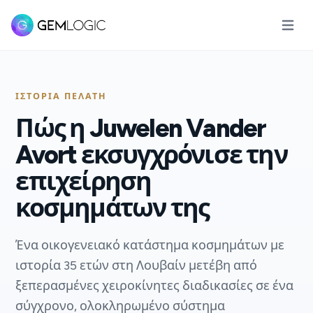
Άνοιγμ
ΙΣΤΟΡΊΑ ΠΕΛΆΤΗ
Πώς η Juwelen Vander
Avort εκσυγχρόνισε την
επιχείρηση
κοσμημάτων της
Ένα οικογενειακό κατάστημα κοσμημάτων με
ιστορία 35 ετών στη Λουβαίν μετέβη από
ξεπερασμένες χειροκίνητες διαδικασίες σε ένα
σύγχρονο, ολοκληρωμένο σύστημα