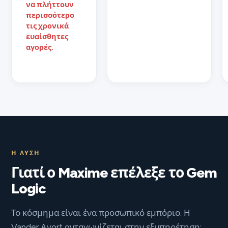
να πλήττουν
περισσότερο
τις χρονικά
ευαίσθητες
αγορές.
Η ΛΎΣΗ
Γιατί ο Maxime επέλεξε το Gem
Logic
Το κόσμημα είναι ένα προσωπικό εμπόριο. Η
Vander Avort ανταγωνίζεται στην εξυπηρέτηση: