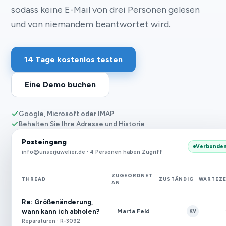
sodass keine E-Mail von drei Personen gelesen
und von niemandem beantwortet wird.
14 Tage kostenlos testen
Eine Demo buchen
Google, Microsoft oder IMAP
Behalten Sie Ihre Adresse und Historie
Posteingang
Verbunde
info@unserjuwelier.de · 4 Personen haben Zugriff
ZUGEORDNET
THREAD
ZUSTÄNDIG
WARTEZE
AN
Re: Größenänderung,
Marta Feld
wann kann ich abholen?
KV
Reparaturen · R-3092