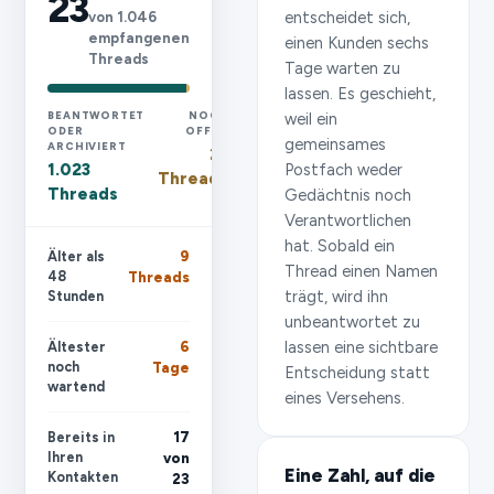
23
entscheidet sich,
von 1.046
empfangenen
einen Kunden sechs
Threads
Tage warten zu
lassen. Es geschieht,
BEANTWORTET
NOCH
weil ein
ODER
OFFEN
gemeinsames
ARCHIVIERT
23
1.023
Postfach weder
Threads
Threads
Gedächtnis noch
Verantwortlichen
hat. Sobald ein
Älter als
9
Thread einen Namen
48
Threads
trägt, wird ihn
Stunden
unbeantwortet zu
lassen eine sichtbare
Ältester
6
noch
Tage
Entscheidung statt
wartend
eines Versehens.
Bereits in
17
Ihren
von
Eine Zahl, auf die
Kontakten
23