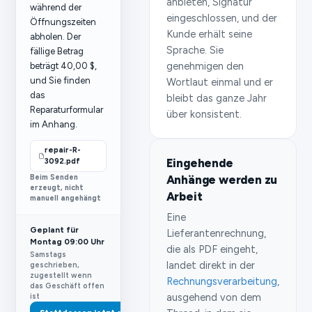
anbieten, Signatur
während der
eingeschlossen, und der
Öffnungszeiten
Kunde erhält seine
abholen. Der
Sprache. Sie
fällige Betrag
genehmigen den
beträgt 40,00 $,
und Sie finden
Wortlaut einmal und er
das
bleibt das ganze Jahr
Reparaturformular
über konsistent.
im Anhang.
repair-R-
Eingehende
3092.pdf
Beim Senden
Anhänge werden zu
erzeugt, nicht
Arbeit
manuell angehängt
Eine
Geplant für
Lieferantenrechnung,
Montag 09:00 Uhr
die als PDF eingeht,
Samstags
landet direkt in der
geschrieben,
zugestellt wenn
Rechnungsverarbeitung
,
das Geschäft offen
ausgehend von dem
ist