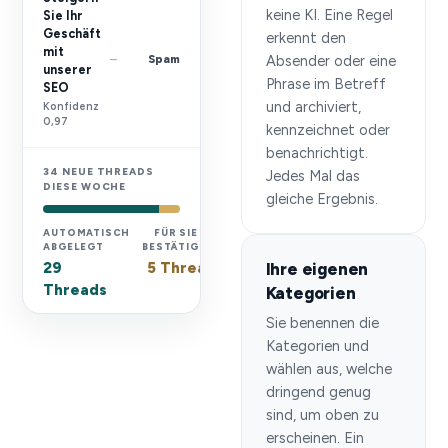
keine KI. Eine Regel
Sie Ihr
Geschäft
erkennt den
mit
Spam
–
Absender oder eine
unserer
Phrase im Betreff
SEO
und archiviert,
Konfidenz
0,97
kennzeichnet oder
benachrichtigt.
34 NEUE THREADS
Jedes Mal das
DIESE WOCHE
gleiche Ergebnis.
AUTOMATISCH
FÜR SIE ZUR
ABGELEGT
BESTÄTIGUNG
29
5 Threads
Ihre eigenen
Threads
Kategorien
Sie benennen die
Kategorien und
wählen aus, welche
dringend genug
sind, um oben zu
erscheinen. Ein