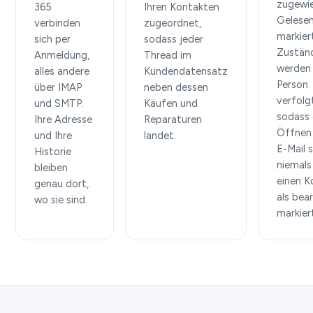
zugewie
365
Ihren Kontakten
Gelesen
verbinden
zugeordnet,
markier
sich per
sodass jeder
Zustän
Anmeldung,
Thread im
werden
alles andere
Kundendatensatz
Person
über IMAP
neben dessen
verfolg
und SMTP.
Käufen und
sodass
Ihre Adresse
Reparaturen
Öffnen 
und Ihre
landet.
E-Mail s
Historie
niemals
bleiben
einen K
genau dort,
als bea
wo sie sind.
markier