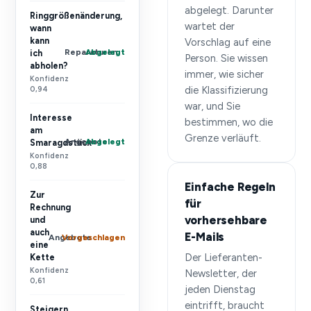
abgelegt. Darunter
Ringgrößenänderung,
wartet der
wann
kann
Vorschlag auf eine
Abgelegt
Reparaturen
ich
Person. Sie wissen
abholen?
immer, wie sicher
Konfidenz
die Klassifizierung
0,94
war, und Sie
Interesse
bestimmen, wo die
am
Grenze verläuft.
Abgelegt
Angebote
Smaragdstück
Konfidenz
0,88
Einfache Regeln
Zur
für
Rechnung
vorhersehbare
und
auch
E-Mails
Vorgeschlagen
Angebote
eine
Der Lieferanten-
Kette
Konfidenz
Newsletter, der
0,61
jeden Dienstag
eintrifft, braucht
Steigern