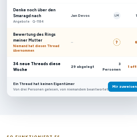
Denke noch über den
Jan Devos
Smaragd nach
LM
Angebote · Q-1184
Bewertung des Rings
meiner Mutter
?
–
Niemand hat diesen Thread
übernommen
34 neue Threads diese
3
29 abgelegt
1 of
Woche
Personen
Ein Thread hat keinen Eigentümer
Mir zuweisen
Von drei Personen gelesen, von niemandem beantwortet