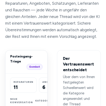
Reparaturen, Angeboten, Schätzungen, Lieferanten
und Rauschen — jede Woche in ungefähr den
gleichen Anteilen. Jeder neue Thread wird von der KI
mit einem Vertrauenswert kategorisiert. Sichere
Übereinstimmungen werden automatisch abgelegt,
der Rest wird Ihnen mit einem Vorschlag angezeigt.
Posteingang-
Der
Triage
Vertrauenswert
Gembot
entscheidet
Über dem von Ihnen
festgelegten
REPARATUREN
ANGEBOTE
BEWERTUNGEN
11
6
3
Schwellenwert wird
die Kategorie
angewendet und
NEUE
KATEGORIE
ERGEBNIS
KONVERSATION
der Thread