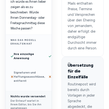
ich würde es Ihnen lieber
Mails enthalten
zeigen als es zu
Preise, Termine
beschreiben. Würde
und Versprechen
Ihnen Donnerstag- oder
über den Ehering
Freitagnachmittag diese
von jemandem,
Woche passen?
daher erfolgt die
endgültige
WAS DAS MODELL
Durchsicht immer
ERHALTEN HAT
durch eine Person.
Die
Ihre einzeilige
Nachricht,
Anweisung
auf die Sie
antworten
Übersetzung
Zitierter
für die
Signaturen und
Verlauf
Einzelfälle
Haftungsausschlüsse,
und
entfernt
Anhänge,
Routinepost wird
entfernt
bereits durch
Vorlagen in jeder
Nichts wurde versendet
Sprache
Der Entwurf wartet in
Ihrem Editor, bis Sie ihn
abgedeckt, die
genehmigen