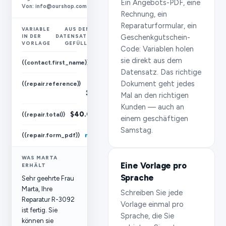
Ein Angebots-PDF, eine
Von: info@ourshop.com
Rechnung, ein
Reparaturformular, ein
VARIABLE
AUS DEM
Geschenkgutschein-
IN DER
DATENSATZ
VORLAGE
GEFÜLLT
Code: Variablen holen
sie direkt aus dem
Marta
((contact.first_name))
Datensatz. Das richtige
Dokument geht jedes
R-
((repair.reference))
3092
Mal an den richtigen
Kunden — auch an
$40.00
((repair.total))
einem geschäftigen
Samstag.
((repair.form_pdf))
repair-R-3092.pdf
WAS MARTA
Eine Vorlage pro
ERHÄLT
Sprache
Sehr geehrte Frau
Marta, Ihre
Schreiben Sie jede
Reparatur R-3092
Vorlage einmal pro
ist fertig. Sie
Sprache, die Sie
können sie