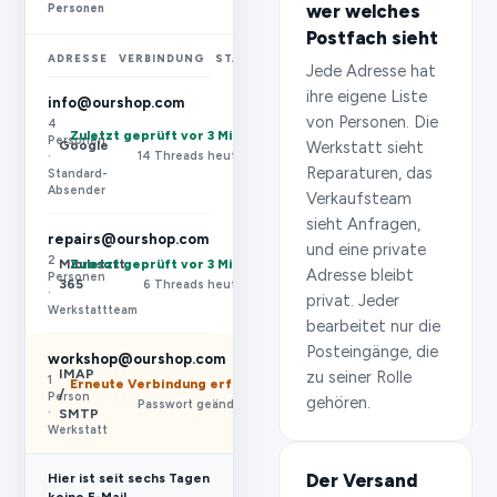
wer welches
Personen
Postfach sieht
ADRESSE
VERBINDUNG
STATUS
Jede Adresse hat
ihre eigene Liste
info@ourshop.com
von Personen. Die
4
Zuletzt geprüft vor 3 Min.
Personen
Google
Werkstatt sieht
14 Threads heute
·
Reparaturen, das
Standard-
Absender
Verkaufsteam
sieht Anfragen,
repairs@ourshop.com
und eine private
2
Microsoft
Zuletzt geprüft vor 3 Min.
Adresse bleibt
Personen
365
6 Threads heute
·
privat. Jeder
Werkstattteam
bearbeitet nur die
Posteingänge, die
workshop@ourshop.com
IMAP
zu seiner Rolle
1
Erneute Verbindung erforderlich
/
Person
gehören.
Passwort geändert 21. Juli
SMTP
·
Werkstatt
Der Versand
Hier ist seit sechs Tagen