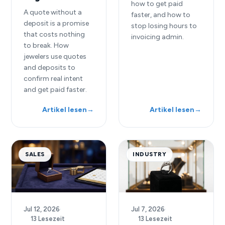
how to get paid
A quote without a
faster, and how to
deposit is a promise
stop losing hours to
that costs nothing
invoicing admin.
to break. How
jewelers use quotes
and deposits to
confirm real intent
and get paid faster.
Artikel lesen
→
Artikel lesen
→
SALES
INDUSTRY
Jul 12, 2026
·
Jul 7, 2026
·
13 Lesezeit
13 Lesezeit