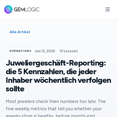
Hauptm
Alle Artikel
OPERATIONS
Juni 12, 2026
·
10 Lesezeit
Juweliergeschäft-Reporting:
die 5 Kennzahlen, die jeder
Inhaber wöchentlich verfolgen
sollte
Most jewelers check their numbers too late. The
five weekly metrics that tell you whether your
jewelry store is healthy, before month-end