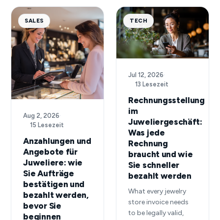
SALES
TECH
Jul 12, 2026
·
13 Lesezeit
Rechnungsstellung
im
Aug 2, 2026
·
Juweliergeschäft:
15 Lesezeit
Was jede
Anzahlungen und
Rechnung
Angebote für
braucht und wie
Juweliere: wie
Sie schneller
Sie Aufträge
bezahlt werden
bestätigen und
What every jewelry
bezahlt werden,
store invoice needs
bevor Sie
to be legally valid,
beginnen