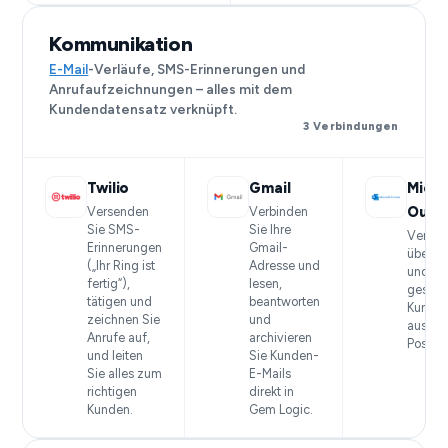
Kommunikation
E-Mail
-Verläufe, SMS-Erinnerungen und
Anrufaufzeichnungen – alles mit dem
Kundendatensatz verknüpft.
3 Verbindungen
Twilio
Gmail
Micro
Outl
Versenden
Verbinden
Sie SMS-
Sie Ihre
Verbin
Erinnerungen
Gmail-
über M
(„Ihr Ring ist
Adresse und
und ver
fertig“),
lesen,
gesam
tätigen und
beantworten
Kunden
zeichnen Sie
und
aus ei
Anrufe auf,
archivieren
Postei
und leiten
Sie Kunden-
Sie alles zum
E-Mails
richtigen
direkt in
Kunden.
Gem Logic.