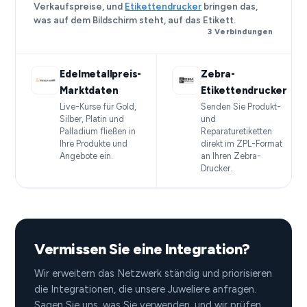
Verkaufspreise, und
Etikettendrucker
bringen das,
was auf dem Bildschirm steht, auf das Etikett.
3 Verbindungen
Edelmetallpreis-
Zebra-
Marktdaten
Etikettendrucker
Live-Kurse für Gold,
Senden Sie Produkt-
Silber, Platin und
und
Palladium fließen in
Reparaturetiketten
Ihre Produkte und
direkt im ZPL-Format
Angebote ein.
an Ihren Zebra-
Drucker.
Vermissen Sie eine Integration?
Wir erweitern das Netzwerk ständig und priorisieren
die Integrationen, die unsere Juweliere anfragen.
Sagen Sie uns, was Sie verwenden, und wir prüfen