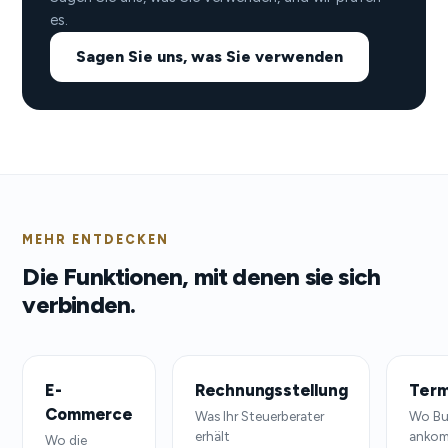
es.
Sagen Sie uns, was Sie verwenden
MEHR ENTDECKEN
Die Funktionen, mit denen sie sich
verbinden.
E-
Rechnungsstellung
Term
Commerce
Was Ihr Steuerberater
Wo B
erhält
anko
Wo die