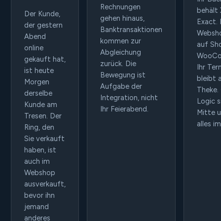
Rechnungen
behält
Der Kunde,
gehen hinaus,
Exact. 
der gestern
Banktransaktionen
Websho
Abend
kommen zur
auf Sh
online
Abgleichung
WooCo
gekauft hat,
zurück. Die
Ihr Ter
ist heute
Bewegung ist
bleibt 
Morgen
Aufgabe der
Theke.
derselbe
Integration, nicht
Logic s
Kunde am
Ihr Feierabend.
Mitte u
Tresen. Der
alles i
Ring, den
Sie verkauft
haben, ist
auch im
Webshop
ausverkauft,
bevor ihn
jemand
anderes