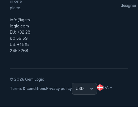
in one
designer
place.
info@gem-
logic.com
EU: +32 28
80 59 59
US: +1 518
245 3268
© 2026 Gem Logic
DA
Terms & conditions
Privacy policy