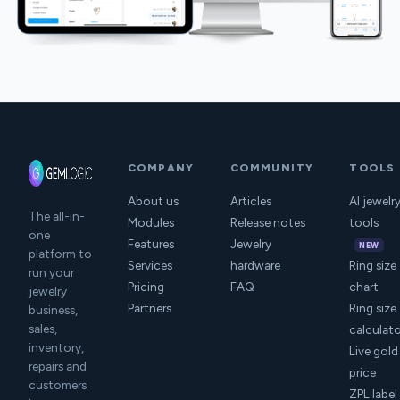
COMPANY
COMMUNITY
TOOLS
About us
Articles
AI jewelr
The all-in-
Modules
Release notes
tools
one
Features
Jewelry
NEW
platform to
Services
hardware
Ring size
run your
Pricing
FAQ
chart
jewelry
Partners
Ring size
business,
sales,
calculat
inventory,
Live gold
repairs and
price
customers
ZPL label