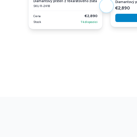
Diamantový prsten z 18karátového zlata
Diamantový p
SKU R-2418
€2,890
€2,890
Cena
Stock
1 k dispozici