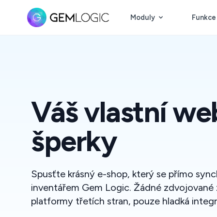
Moduly
Funkce
Váš vlastní we
šperky
Spusťte krásný e-shop, který se přímo sync
inventářem Gem Logic. Žádné zdvojované 
platformy třetích stran, pouze hladká integ