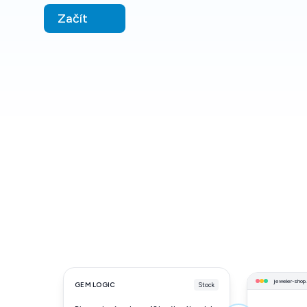
Začít
jeweler-shop
GEM LOGIC
Stock