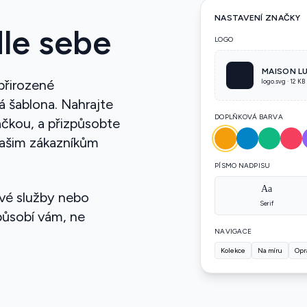
NASTAVENÍ ZNAČKY
dle sebe
LOGO
MAISON L
přirozené
logo.svg · 12 KB
á šablona. Nahrajte
DOPLŇKOVÁ BARVA
načkou, a přizpůsobte
vašim zákazníkům
PÍSMO NADPISU
Aa
 své služby nebo
Serif
způsobí vám, ne
NAVIGACE
Kolekce
Na míru
Opr