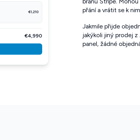
bránu Stripe. Mohou
přání a vrátit se k ni
€1,210
Jakmile přijde objed
jakýkoli jiný prodej z
€4,990
panel, žádné objedn