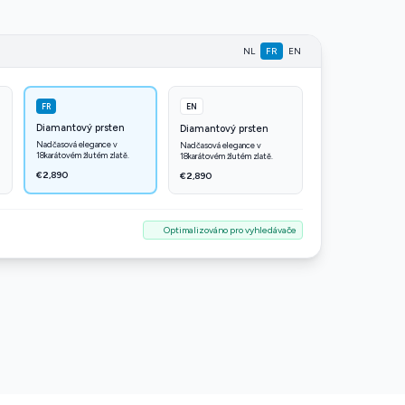
NL
FR
EN
FR
EN
Diamantový prsten
Diamantový prsten
Nadčasová elegance v
Nadčasová elegance v
18karátovém žlutém zlatě.
18karátovém žlutém zlatě.
€2,890
€2,890
Optimalizováno pro vyhledávače