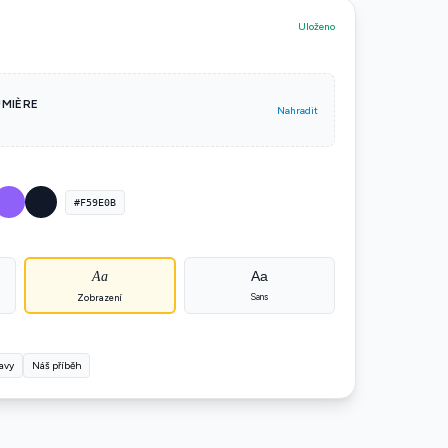
Uloženo
UMIÈRE
Nahradit
#F59E0B
Aa
Aa
Sans
Zobrazení
avy
Náš příběh