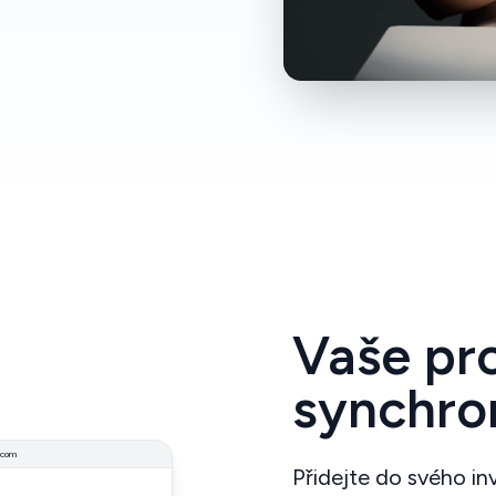
Vaše pr
synchro
.com
Přidejte do svého in