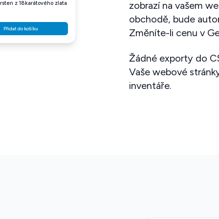
zobrazí na vašem we
rsten z 18karátového zlata
obchodě, bude autom
Přidat do košíku
Změníte-li cenu v Ge
Žádné exporty do CS
Vaše webové stránky
inventáře.