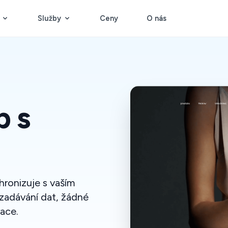
Služby
Ceny
O nás
b s
hronizuje s vaším
zadávání dat, žádné
race.