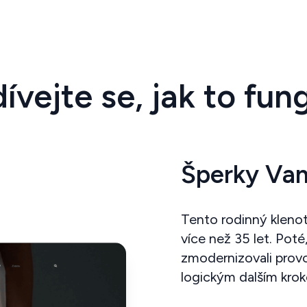
ívejte se, jak to fun
Šperky Van
Tento rodinný klenot
více než 35 let. Po
zmodernizovali prov
logickým dalším kro