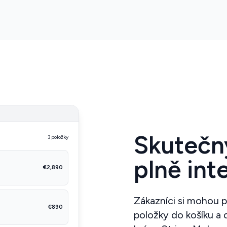
Skutečn
3 položky
plně int
€2,890
Zákazníci si mohou p
€890
položky do košíku a