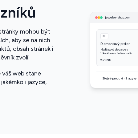
azníků
jeweler-shop.com
 stránky mohou být
NL
ích, aby se na nich
Diamantový prsten
ktů, obsah stránek i
Nadčasová elegance v
18karátovém žlutém zlatě.
ěvník zvolí.
€2,890
e váš web stane
Stejný produkt · 3 jazyky
 jakémkoli jazyce,