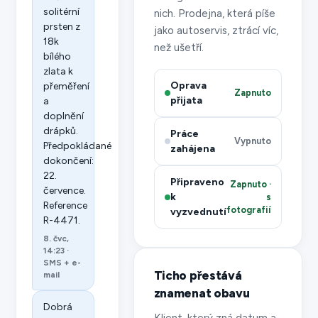
solitérní
nich. Prodejna, která píše
prsten z
jako autoservis, ztrácí víc,
18k
než ušetří.
bílého
zlata k
Oprava
přeměření
Zapnuto
přijata
a
doplnění
drápků.
Práce
Vypnuto
Předpokládané
zahájena
dokončení:
22.
Připraveno
Zapnuto ·
července.
k
s
Reference
fotografií
vyzvednutí
R-4471.
8. čvc,
14:23 ·
SMS + e-
Ticho přestává
mail
znamenat obavu
Dobrá