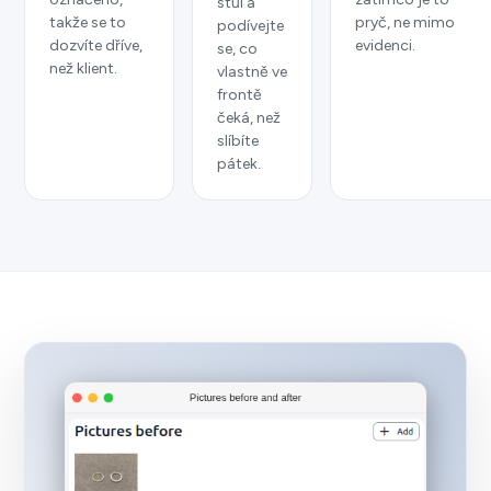
stůl a
takže se to
pryč, ne mimo
podívejte
dozvíte dříve,
evidenci.
se, co
než klient.
vlastně ve
frontě
čeká, než
slíbíte
pátek.