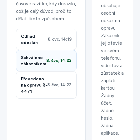
časové razítko, kdy dorazilo,
obsahuje
což je celý důvod, proč to
osobní
dělat tímto způsobem.
odkaz na
opravu.
Zákazník
Odhad
8. čvc, 14:19
odeslán
jej otevře
ve svém
Schváleno
telefonu,
8. čvc, 14:22
zákazníkem
vidí stav a
zůstatek a
Převedeno
zaplatí
na opravu R-
8. čvc, 14:22
kartou.
4471
Žádný
účet,
žádné
heslo,
žádná
aplikace.