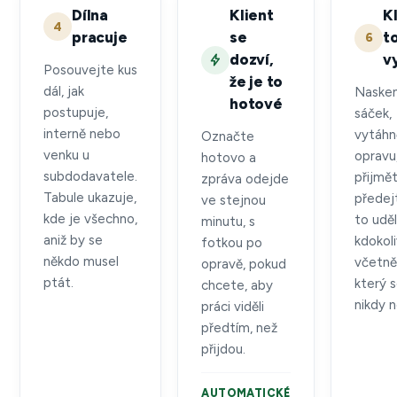
Dílna
Klient
Kl
4
pracuje
se
t
6
dozví,
v
Posouvejte kus
že je to
dál, jak
Nasken
hotové
postupuje,
sáček,
interně nebo
vytáhn
Označte
venku u
opravu
hotovo a
subdodavatele.
přijmě
zpráva odejde
Tabule ukazuje,
předej
ve stejnou
kde je všechno,
to udě
minutu, s
aniž by se
kdokoli
fotkou po
někdo musel
včetně
opravě, pokud
ptát.
který s
chcete, aby
nikdy n
práci viděli
předtím, než
přijdou.
AUTOMATICKÉ