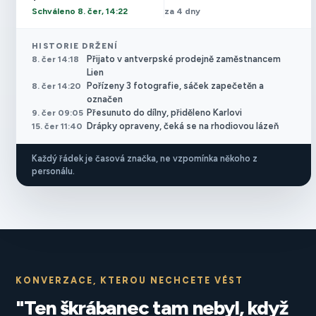
Schváleno 8. čer, 14:22
za 4 dny
HISTORIE DRŽENÍ
Přijato v antverpské prodejně zaměstnancem
8. čer 14:18
Lien
Pořízeny 3 fotografie, sáček zapečetěn a
8. čer 14:20
označen
Přesunuto do dílny, přiděleno Karlovi
9. čer 09:05
Drápky opraveny, čeká se na rhodiovou lázeň
15. čer 11:40
Každý řádek je časová značka, ne vzpomínka někoho z
personálu.
KONVERZACE, KTEROU NECHCETE VÉST
"Ten škrábanec tam nebyl, když