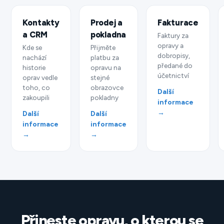
Kontakty
Prodej a
Fakturace
a CRM
pokladna
Faktury za
opravy a
Kde se
Přijměte
dobropisy,
nachází
platbu za
předané do
historie
opravu na
účetnictví
oprav vedle
stejné
toho, co
obrazovce
Další
zakoupili
pokladny
informace
→
Další
Další
informace
informace
→
→
Přineste opravu, o kterou se