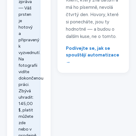
Klient, který zná datum a
zpráva
má ho písemně, nevolá
— Váš
prsten
čtvrtý den. Hovory, které
je
si ponecháte, jsou ty
hotový
hodnotné — a budou o
a
dalším kuse, ne o tomto.
připravený
k
Podívejte se, jak se
vyzvednutí.
spouštějí automatizace
Na
→
fotografii
vidíte
dokončenou
práci.
Zbývá
uhradit:
145,00
$, platit
můžete
zde
nebo v
prodejně.