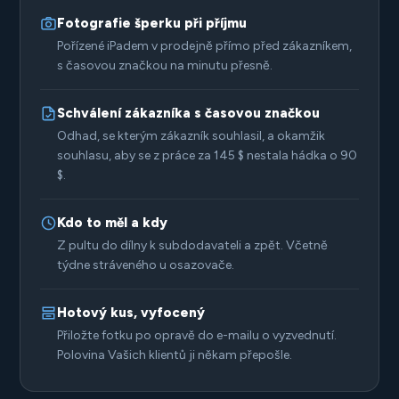
Fotografie šperku při příjmu
Pořízené iPadem v prodejně přímo před zákazníkem,
s časovou značkou na minutu přesně.
Schválení zákazníka s časovou značkou
Odhad, se kterým zákazník souhlasil, a okamžik
souhlasu, aby se z práce za 145 $ nestala hádka o 90
$.
Kdo to měl a kdy
Z pultu do dílny k subdodavateli a zpět. Včetně
týdne stráveného u osazovače.
Hotový kus, vyfocený
Přiložte fotku po opravě do e-mailu o vyzvednutí.
Polovina Vašich klientů ji někam přepošle.