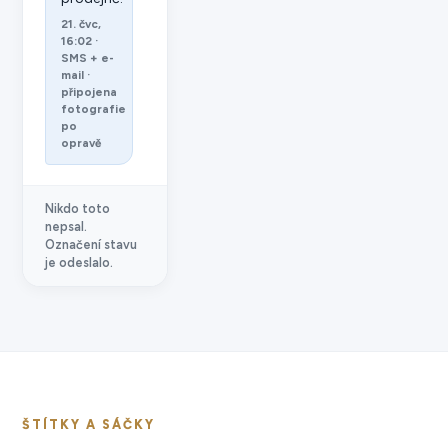
21. čvc,
16:02 ·
SMS + e-
mail ·
připojena
fotografie
po
opravě
Nikdo toto
nepsal.
Označení stavu
je odeslalo.
ŠTÍTKY A SÁČKY