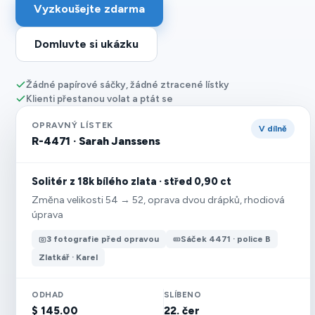
Vyzkoušejte zdarma
Domluvte si ukázku
Žádné papírové sáčky, žádné ztracené lístky
Klienti přestanou volat a ptát se
OPRAVNÝ LÍSTEK
V dílně
R-4471 · Sarah Janssens
Solitér z 18k bílého zlata · střed 0,90 ct
Změna velikosti 54 → 52, oprava dvou drápků, rhodiová
úprava
3 fotografie před opravou
Sáček 4471 · police B
Zlatkář · Karel
ODHAD
SLÍBENO
$ 145.00
22. čer