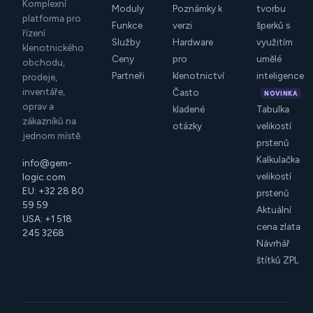
Komplexní
Moduly
Poznámky k
tvorbu
platforma pro
Funkce
verzi
šperků s
řízení
Služby
Hardware
využitím
klenotnického
Ceny
pro
umělé
obchodu,
Partneři
klenotnictví
inteligence
prodeje,
inventáře,
Často
NOVINKA
oprav a
kladené
Tabulka
zákazníků na
otázky
velikostí
jednom místě.
prstenů
Kalkulačka
info@gem-
velikostí
logic.com
EU: +32 28 80
prstenů
59 59
Aktuální
USA: +1 518
cena zlata
245 3268
Návrhář
štítků ZPL