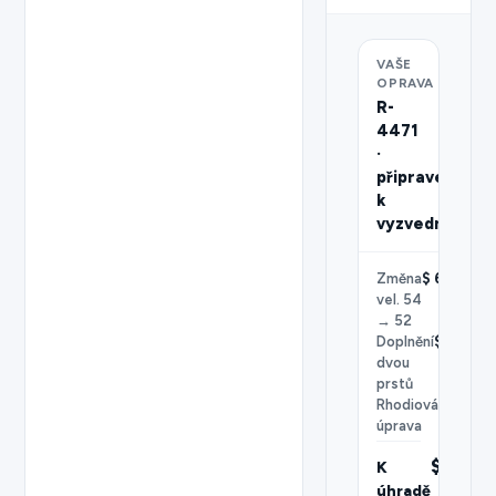
VAŠE
OPRAVA
R-
4471
·
připraveno
k
vyzvednutí
Změna
$ 65.00
vel. 54
→ 52
Doplnění
$ 55.00
dvou
prstů
Rhodiová
$ 25.00
úprava
$ 145.
K
úhradě