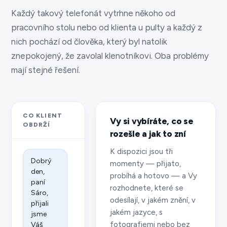
Každý takový telefonát vytrhne někoho od
pracovního stolu nebo od klienta u pulty a každý z
nich pochází od člověka, který byl natolik
znepokojený, že zavolal klenotníkovi. Oba problémy
mají stejné řešení.
CO KLIENT
Vy si vybíráte, co se
OBDRŽÍ
rozešle a jak to zní
K dispozici jsou tři
Dobrý
momenty — přijato,
den,
probíhá a hotovo — a Vy
paní
rozhodnete, které se
Sáro,
odesílají, v jakém znění, v
přijali
jakém jazyce, s
jsme
fotografiemi nebo bez
Váš