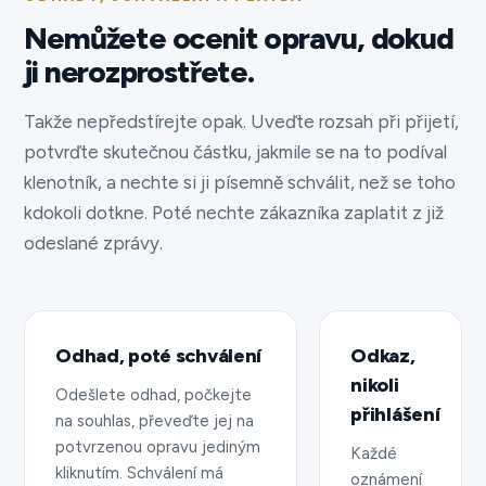
Nemůžete ocenit opravu, dokud
ji nerozprostřete.
Takže nepředstírejte opak. Uveďte rozsah při přijetí,
potvrďte skutečnou částku, jakmile se na to podíval
klenotník, a nechte si ji písemně schválit, než se toho
kdokoli dotkne. Poté nechte zákazníka zaplatit z již
odeslané zprávy.
Odhad, poté schválení
Odkaz,
nikoli
Odešlete odhad, počkejte
přihlášení
na souhlas, převeďte jej na
potvrzenou opravu jediným
Každé
kliknutím. Schválení má
oznámení