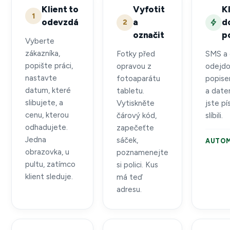
Klient to
Vyfotit
K
1
odevzdá
a
d
2
označit
p
Vyberte
zákazníka,
Fotky před
SMS a 
popište práci,
opravou z
odejdo
nastavte
fotoaparátu
popise
datum, které
tabletu.
a date
slibujete, a
Vytiskněte
jste p
cenu, kterou
čárový kód,
slíbili.
odhadujete.
zapečeťte
Jedna
sáček,
AUTOM
obrazovka, u
poznamenejte
pultu, zatímco
si polici. Kus
klient sleduje.
má teď
adresu.