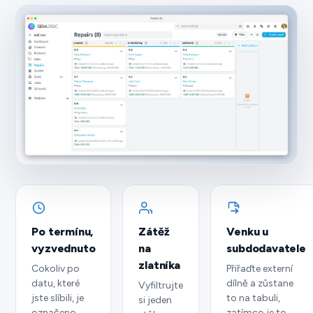
Po termínu,
Zátěž
Venku u
vyzvednuto
na
subdodavatele
zlatníka
Cokoliv po
Přiřaďte externí
datu, které
dílně a zůstane
Vyfiltrujte
jste slíbili, je
to na tabuli,
si jeden
označeno,
zatímco je to