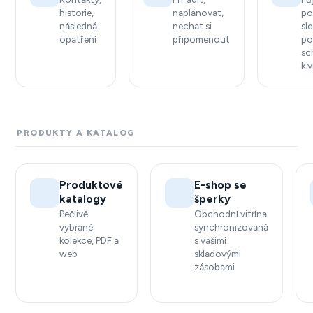
historie,
naplánovat,
po
následná
nechat si
sl
opatření
připomenout
po
sc
k 
PRODUKTY A KATALOG
Produktové
E-shop se
katalogy
šperky
Pečlivě
Obchodní vitrína
vybrané
synchronizovaná
kolekce, PDF a
s vašimi
web
skladovými
zásobami