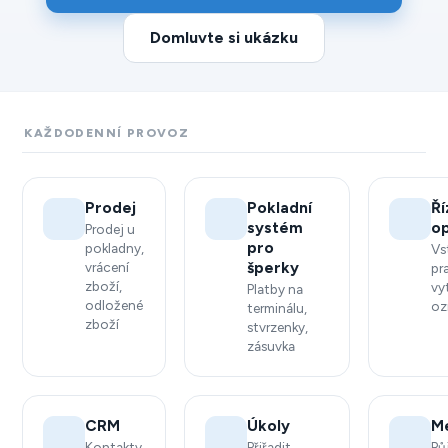
Domluvte si ukázku
KAŽDODENNÍ PROVOZ
Prodej
Pokladní
Ří
systém
o
Prodej u
pro
pokladny,
Vs
šperky
vrácení
pr
zboží,
vy
Platby na
odložené
oz
terminálu,
zboží
stvrzenky,
zásuvka
CRM
Úkoly
M
Kontakty,
Přiřadit,
Pů