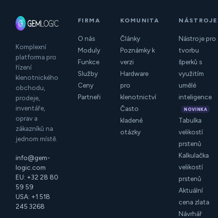
FIRMA
KOMUNITA
NÁSTROJE
O nás
Články
Nástroje pro
Komplexní
Moduly
Poznámky k
tvorbu
platforma pro
Funkce
verzi
šperků s
řízení
Služby
Hardware
využitím
klenotnického
Ceny
pro
umělé
obchodu,
Partneři
klenotnictví
inteligence
prodeje,
inventáře,
Často
NOVINKA
oprav a
kladené
Tabulka
zákazníků na
otázky
velikostí
jednom místě.
prstenů
Kalkulačka
info@gem-
velikostí
logic.com
EU: +32 28 80
prstenů
59 59
Aktuální
USA: +1 518
cena zlata
245 3268
Návrhář