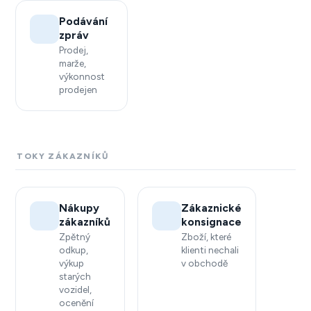
Podávání
zpráv
Prodej,
marže,
výkonnost
prodejen
TOKY ZÁKAZNÍKŮ
Nákupy
Zákaznické
zákazníků
konsignace
Zpětný
Zboží, které
odkup,
klienti nechali
výkup
v obchodě
starých
vozidel,
ocenění