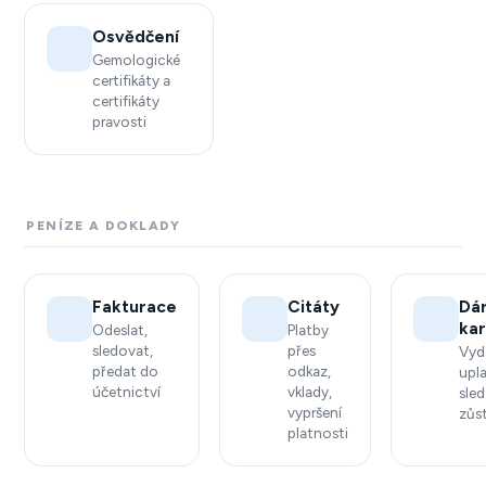
Osvědčení
Gemologické
certifikáty a
certifikáty
pravosti
PENÍZE A DOKLADY
Fakturace
Citáty
Dá
kar
Odeslat,
Platby
sledovat,
přes
Vyd
předat do
odkaz,
upl
účetnictví
vklady,
sle
vypršení
zůs
platnosti