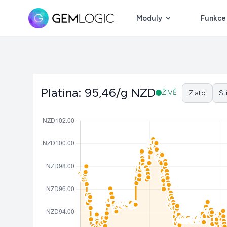
Moduly
Funkce
Platina: 95,46/g NZD
ŽIVĚ
Zlato
St