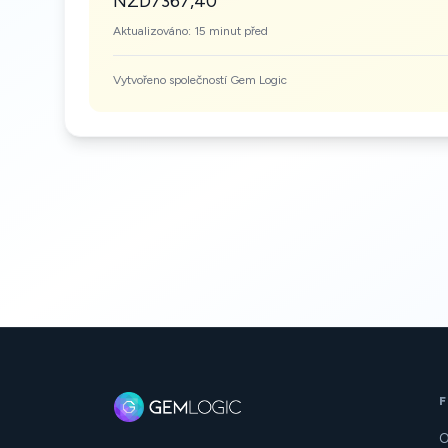
NZD7367,40
Aktualizováno: 15 minut před
Vytvořeno společností Gem Logic
O