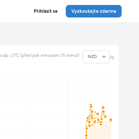
Přihlásit se
Vyzkoušejte zdarma
D
Vyberte měnu
0 odp. UTC (před pár minutami 15 minut)
/g