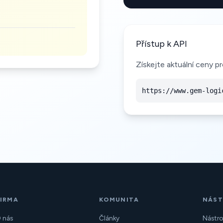
Přístup k API
Získejte aktuální ceny 
https://www.gem-logi
FIRMA
KOMUNITA
NÁST
 nás
Články
Nástro