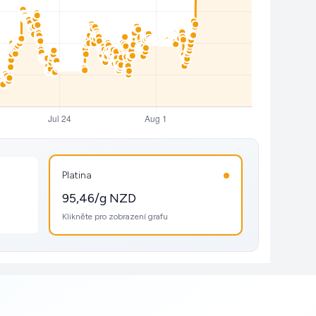
Platina
95,46/g NZD
Klikněte pro zobrazení grafu