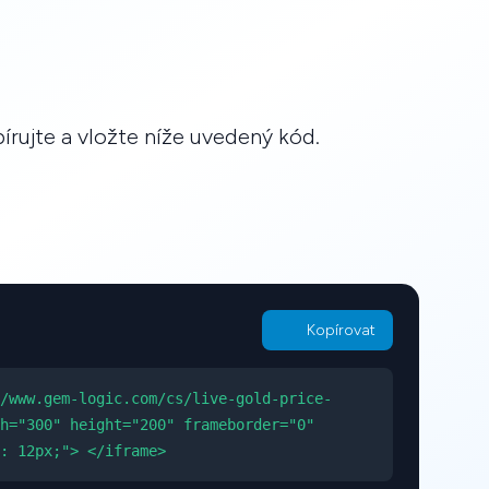
rujte a vložte níže uvedený kód.
Kopírovat
/www.gem-logic.com/cs/live-gold-price-
h="300" height="200" frameborder="0"
: 12px;"> </iframe>