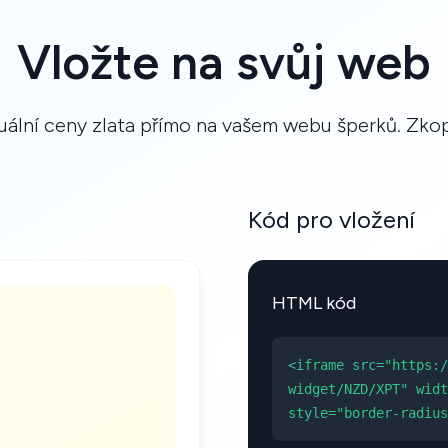
Vložte na svůj web
ální ceny zlata přímo na vašem webu šperků. Zkopí
Kód pro vložení
HTML kód
<iframe src="https:/
widget/NZD/XPT" widt
style="border-radius