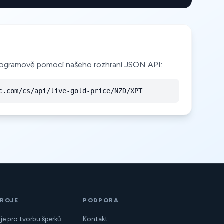
programově pomocí našeho rozhraní JSON API:
c.com/cs/api/live-gold-price/NZD/XPT
ROJE
PODPORA
je pro tvorbu šperků
Kontakt