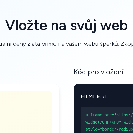
Vložte na svůj web
ální ceny zlata přímo na vašem webu šperků. Zkopí
Kód pro vložení
HTML kód
<iframe src="https:/
widget/CHF/XPD" widt
style="border-radius