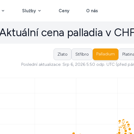
Služby
Ceny
O nás
Aktuální cena palladia v CH
Palladium
Zlato
Stříbro
Platin
Poslední aktualizace: Srp 6, 2026 5:50 odp. UTC (před pá