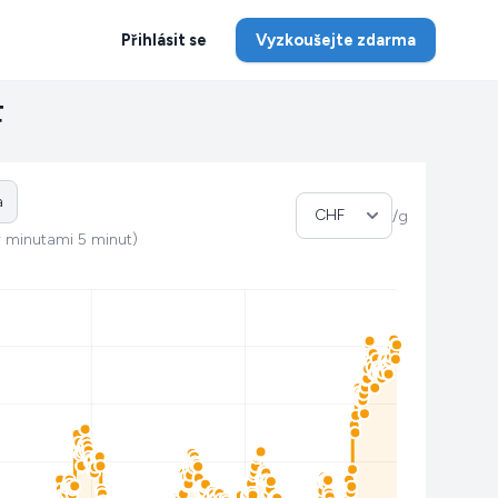
Přihlásit se
Vyzkoušejte zdarma
F
a
Vyberte měnu
/g
r minutami 5 minut)