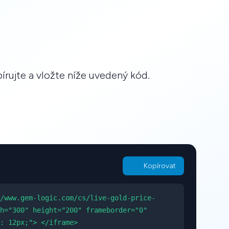
rujte a vložte níže uvedený kód.
Kopírovat
/www.gem-logic.com/cs/live-gold-price-
h="300" height="200" frameborder="0"
: 12px;"> </iframe>