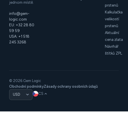
jednom místě.
prstenů
Kalkulačka
info@gem-
velikostí
logic.com
EU: +32 28 80
prstenů
59 59
Aktuální
USA: +1 518
cena zlata
245 3268
Návrhář
štítků ZPL
© 2026 Gem Logic
Obchodní podmínky
Zásady ochrany osobních údajů
CS