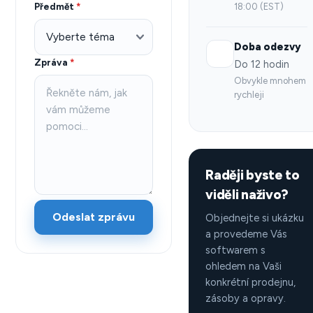
Předmět
*
18:00 (EST)
Doba odezvy
Zpráva
*
Do 12 hodin
Obvykle mnohem
rychleji
Raději byste to
viděli naživo?
Odeslat zprávu
Objednejte si ukázku
a provedeme Vás
softwarem s
ohledem na Vaši
konkrétní prodejnu,
zásoby a opravy.