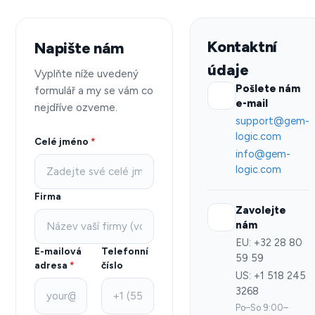
Kontaktní
Napište nám
údaje
Vyplňte níže uvedený
Pošlete nám
formulář a my se vám co
e-mail
nejdříve ozveme.
support@gem-
logic.com
Celé jméno
*
info@gem-
logic.com
Firma
Zavolejte
nám
EU: +32 28 80
E-mailová
Telefonní
59 59
adresa
*
číslo
US: +1 518 245
3268
Po–So 9:00–