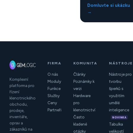
Domluvte si ukázku
→
FIRMA
KOMUNITA
NÁSTROJE
O nás
Články
Nástroje pro
Komplexní
Moduly
Poznámky k
tvorbu
platforma pro
Funkce
verzi
šperků s
řízení
Služby
Hardware
využitím
klenotnického
Ceny
pro
umělé
obchodu,
Partneři
klenotnictví
inteligence
prodeje,
inventáře,
Často
NOVINKA
oprav a
kladené
Tabulka
zákazníků na
otázky
velikostí