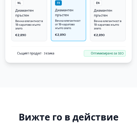
NL
FR
EN
Диамантен
Диамантен
Диамантен
пръстен
пръстен
пръстен
Вечна елегантност
Вечна елегантност в
Вечна елегантност в
от 18-каратово
18-каратово жълто
18-каратово жълто
жълто злато.
злато.
злато.
€2,890
€2,890
€2,890
Същият продукт · 3 езика
Оптимизирано за SEO
Вижте го в действие