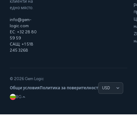
клиенти на
р
едно място.
п
Ц
info@gem-
logic.com
н
ЕС: +32 28 80
Z
59 59
н
САЩ: +1 518
245 3268
© 2026 Gem Logic
Общи условия
Политика за поверителност
BG