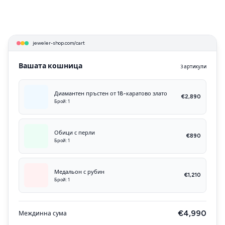
jeweler-shop.com/cart
Вашата кошница
3 артикули
Диамантен пръстен от 18-каратово злато
€2,890
Брой: 1
Обици с перли
€890
Брой: 1
Медальон с рубин
€1,210
Брой: 1
€4,990
Междинна сума