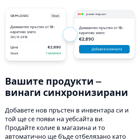
jeweler-shop.com
GEM LOGIC
Stock
Диамантен пръстен от 18-
Диамантен пръстен от 18-
каратово злато
каратово злато
SKU R-2418
€2,890
€2,890
Цена
Добави в количката
Stock
1 наличен
Вашите продукти –
винаги синхронизирани
Добавете нов пръстен в инвентара си и
той ще се появи на уебсайта ви.
Продайте колие в магазина и то
автоматично ще бъде отбелязано като