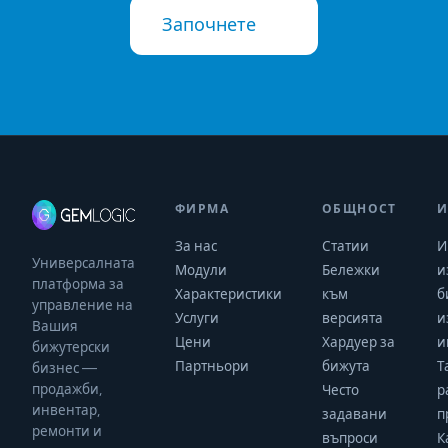
Започнете
ФИРМА
ОБЩНОСТ
И
За нас
Статии
И
Универсалната
Модули
Бележки
и
платформа за
Характеристики
към
б
управление на
Услуги
версията
и
Вашия
Цени
Хардуер за
и
бижутерски
Партньори
бижута
Т
бизнес —
продажби,
Често
р
инвентар,
задавани
п
ремонти и
въпроси
К