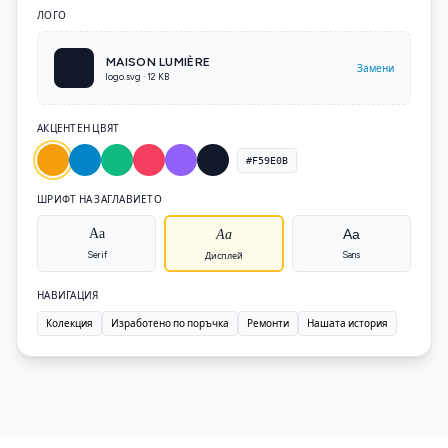
ЛОГО
MAISON LUMIÈRE
Замени
logo.svg · 12 KB
АКЦЕНТЕН ЦВЯТ
#F59E0B
ШРИФТ НА ЗАГЛАВИЕТО
Aa
Aa
Aa
Serif
Sans
Дисплей
НАВИГАЦИЯ
Колекция
Изработено по поръчка
Ремонти
Нашата история