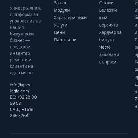
За нас
Статии
И
Универсалната
Модули
Бележки
и
платформа за
Характеристики
към
б
управление на
Услуги
версията
и
Вашия
Цени
Хардуер за
и
бижутерски
Партньори
бижута
Т
бизнес —
продажби,
Често
р
инвентар,
задавани
п
ремонти и
въпроси
К
клиенти на
р
едно място.
п
Ц
info@gem-
logic.com
н
ЕС: +32 28 80
Z
59 59
н
САЩ: +1 518
245 3268