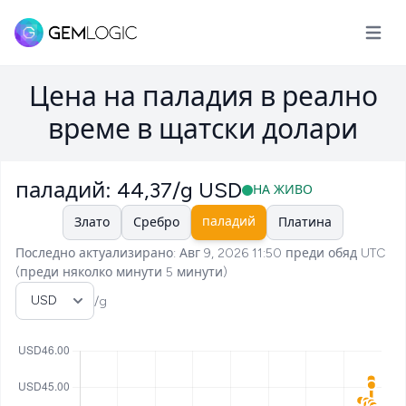
Отвори
Цена на паладия в реално
време в щатски долари
паладий: 44,37/g USD
НА ЖИВО
паладий
Злато
Сребро
Платина
Последно актуализирано: Авг 9, 2026 11:50 преди обяд UTC
(преди няколко минути 5 минути)
Изберете валута
/g