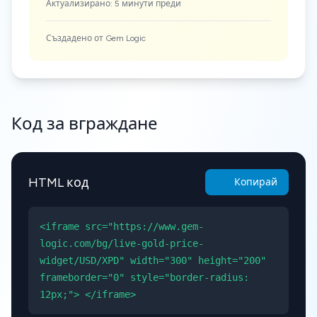
Актуализирано: 5 минути преди
Създадено от Gem Logic
Код за вграждане
HTML код
Копирай
<iframe src="https://www.gem-
logic.com/bg/live-gold-price-
widget/USD/XPD" width="300" height="200"
frameborder="0" style="border-radius:
12px;"> </iframe>