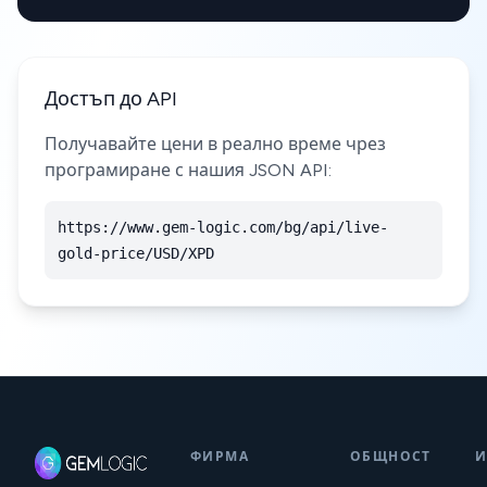
Достъп до API
Получавайте цени в реално време чрез
програмиране с нашия JSON API:
https://www.gem-logic.com/bg/api/live-
gold-price/USD/XPD
ФИРМА
ОБЩНОСТ
И