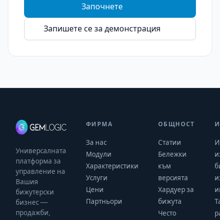
Започнете
Запишете се за демонстрация
ФИРМА
ОБЩНОСТ
И
За нас
Статии
И
Универсалната
Модули
Бележки
и
платформа за
Характеристики
към
б
управление на
Услуги
версията
и
Вашия
Цени
Хардуер за
и
бижутерски
Партньори
бижута
Т
бизнес —
продажби,
Често
р