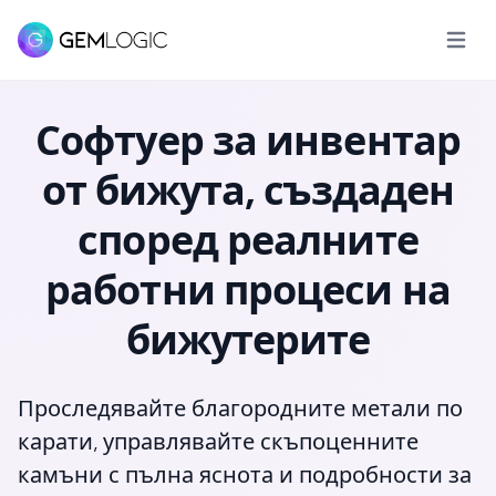
Отвори
Софтуер за инвентар
от бижута, създаден
според реалните
работни процеси на
бижутерите
Проследявайте благородните метали по
карати, управлявайте скъпоценните
камъни с пълна яснота и подробности за