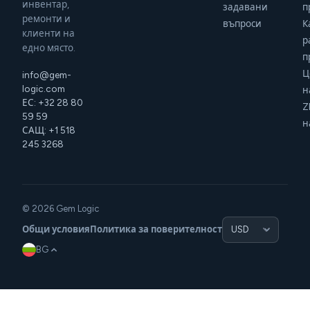
инвентар,
задавани
п
ремонти и
въпроси
К
клиенти на
р
едно място.
п
Ц
info@gem-
logic.com
н
ЕС: +32 28 80
Z
59 59
н
САЩ: +1 518
245 3268
© 2026 Gem Logic
Общи условия
Политика за поверителност
BG