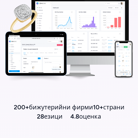
200+
бижутерийни фирми
10+
страни
28
езици
4.8
оценка