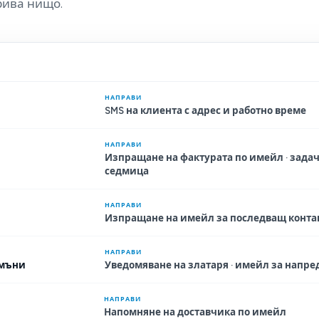
рива нищо.
НАПРАВИ
SMS на клиента с адрес и работно време
НАПРАВИ
Изпращане на фактурата по имейл · задача
седмица
НАПРАВИ
Изпращане на имейл за последващ конта
НАПРАВИ
амъни
Уведомяване на златаря · имейл за напре
НАПРАВИ
Напомняне на доставчика по имейл