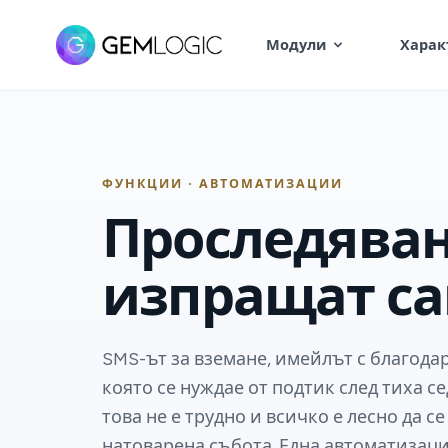
Модули
Харак
ФУНКЦИИ · АВТОМАТИЗАЦИИ
Проследяван
изпращат са
SMS-ът за вземане, имейлът с благодар
която се нуждае от подтик след тиха с
това не е трудно и всичко е лесно да се
натоварена събота. Една автоматизаци