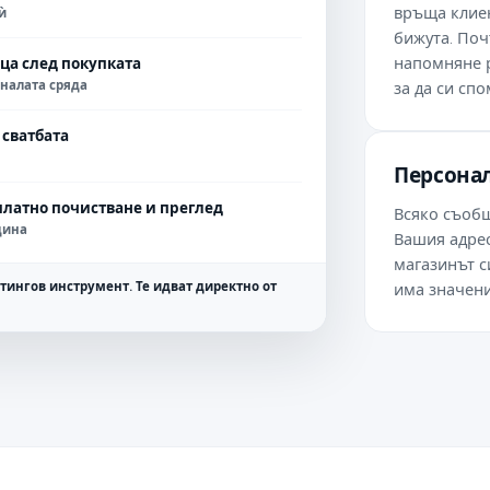
връща клиен
ѝ
бижута. Поч
напомняне р
ца след покупката
налата сряда
за да си сп
сватбата
Персона
платно почистване и преглед
Всяко съобщ
дина
Вашия адрес
магазинът с
етингов инструмент. Те идват директно от
има значени