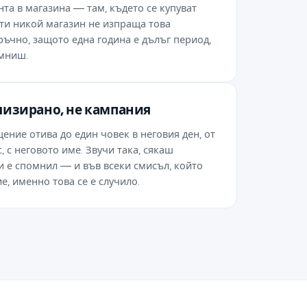
та в магазина — там, където се купуват
ти никой магазин не изпраща това
ъчно, защото една година е дълъг период,
омниш.
лизирано, не кампания
ение отива до един човек в неговия ден, от
, с неговото име. Звучи така, сякаш
и е спомнил — и във всеки смисъл, който
е, именно това се е случило.