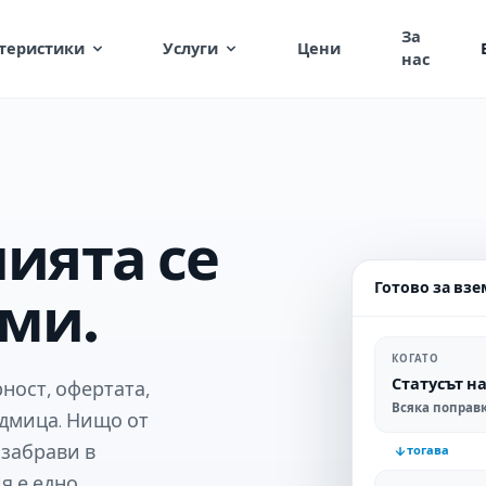
За
теристики
Услуги
Цени
нас
ията се
Готово за вз
ми.
КОГАТО
Статусът н
ност, офертата,
Всяка поправк
едмица. Нищо от
 забрави в
тогава
я е едно