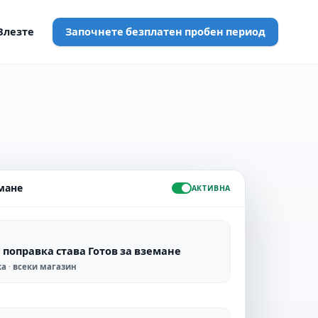
Влезте
Започнете безплатен пробен период
емане
АКТИВНА
а поправка става Готов за вземане
а · всеки магазин