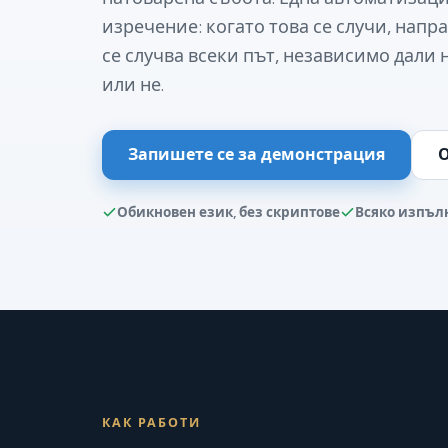
изречение: когато това се случи, напра
се случва всеки път, независимо дали
или не.
Запишете се за демонстрация
О
Обикновен език, без скриптове
Всяко изпъл
КАК РАБОТИ