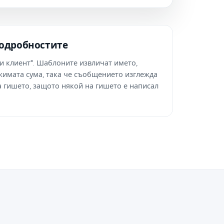
подробностите
и клиент". Шаблоните извличат името,
имата сума, така че съобщението изглежда
а гишето, защото някой на гишето е написал