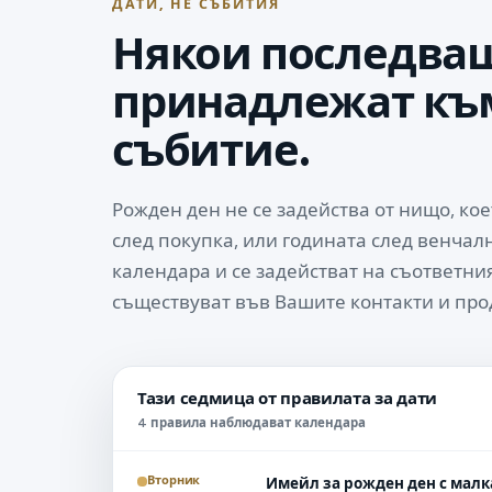
ДАТИ, НЕ СЪБИТИЯ
Някои последва
принадлежат към
събитие.
Рожден ден не се задейства от нищо, ко
след покупка, или годината след венчал
календара и се задействат на съответния
съществуват във Вашите контакти и про
Тази седмица от правилата за дати
4 правила наблюдават календара
Вторник
Имейл за рожден ден с малк