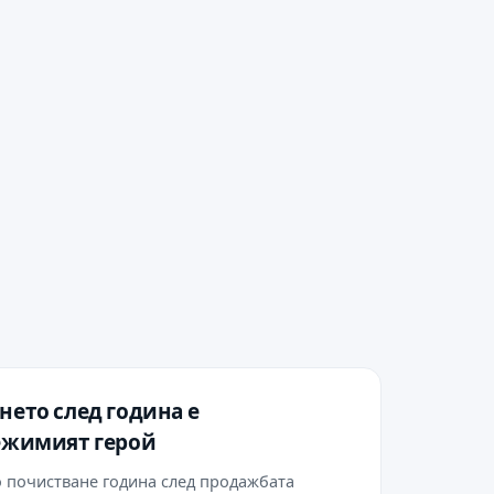
ето след година е
ежимият герой
 почистване година след продажбата