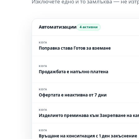
Изключете едно и то замлъква — не изт
Автоматизации
4 активни
КОГА
Поправка става Готов за вземане
КОГА
Продажбата е напълно платена
КОГА
Офертата е неактивна от 7 дни
КОГА
Изделието преминава към Закрепване на к
КОГА
Връщане на консигнация с 1 ден закъснение