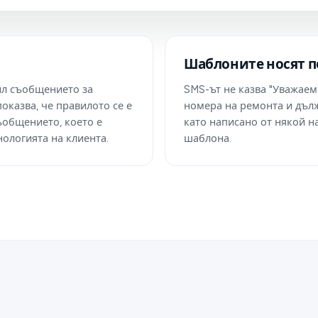
Шаблоните носят 
чил съобщението за
SMS-ът не казва "Уважаем
показва, че правилото се е
номера на ремонта и дълж
съобщението, което е
като написано от някой н
ологията на клиента.
шаблона.