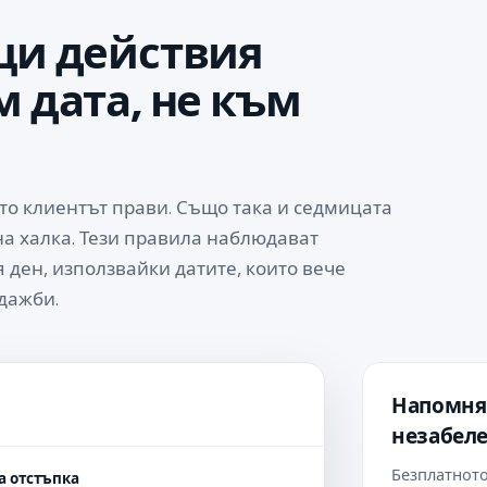
щи действия
 дата, не към
ето клиентът прави. Също така и седмицата
на халка. Тези правила наблюдават
 ден, използвайки датите, които вече
дажби.
Напомнян
незабел
Безплатното
а отстъпка