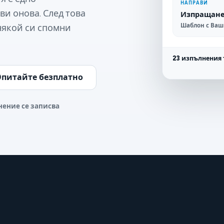
НАПРАВИ
ви онова. След това
Изпращане 
Шаблон с Ваш
 някой си спомни
23 изпълнения 
питайте безплатно
нение се записва