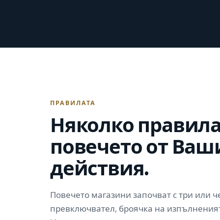
ПРАВИЛАТА
Няколко правила
повечето от Ваш
действия.
Повечето магазини започват с три или че
превключвател, броячка на изпълненият