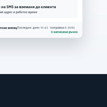
на SMS за вземане до клиента
ия адрес и работно време
този месец
Последно: днес 10:42 · поправка R-3092
0 написани ръчно