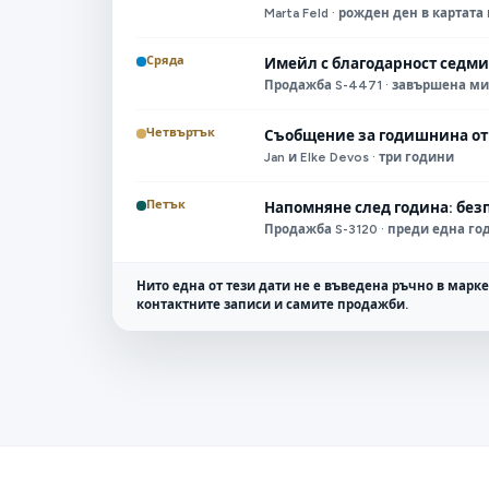
Marta Feld · рожден ден в картата 
Сряда
Имейл с благодарност седми
Продажба S-4471 · завършена ми
Четвъртък
Съобщение за годишнина от 
Jan и Elke Devos · три години
Петък
Напомняне след година: без
Продажба S-3120 · преди една го
Нито една от тези дати не е въведена ръчно в марк
контактните записи и самите продажби.