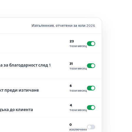
Изпълнения, отчетени за юли 2026
23
този месец
31
 за благодарност след 1
този месец
6
кт преди изтичане
този месец
4
дъка до клиента
този месец
0
изключено