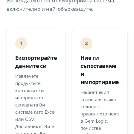
изглежда експорт от бижутерийна система,
включително и най-объркващите.
1
2
Експортирайте
Ние ги
данните си
съпоставяме
и
Извлечете
импортираме
продуктите,
контактите и
Нашият екип
историята от
съпоставя всяка
сегашната Ви
колона с
система като Excel
правилното поле
или CSV.
в Gem Logic,
Доставчикът Ви е
почиства
длъжен да Ви