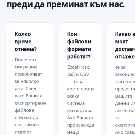
преди да преминат към нас.
Колко
Кои
Какво 
време
файлови
моят
отнема?
формати
достав
работят?
откаже
Повечето
миграции
Excel (.xlsx,
Те са
приключват
.xls) и CSV
законов
за няколко
— това,
задълже
дни. След
което почти
предоста
като Вашите
всяка
Вашите
експортирани
система
данни и
файлове
експортира.
лесен н
стигнат до
Ако Вашата
за
нас, самият
произвежда
експорти
импорт
нещо
Ако сре