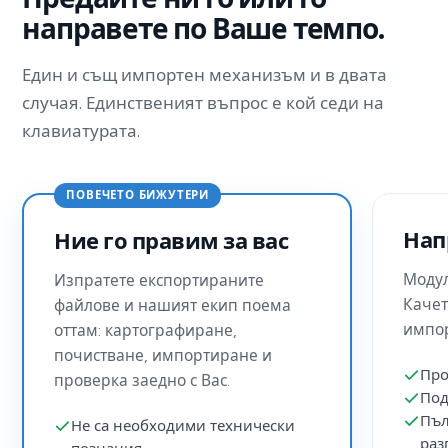
направете по Ваше темпо.
Един и същ импортен механизъм и в двата
случая. Единственият въпрос е кой седи на
клавиатурата.
ПОВЕЧЕТО БИЖУТЕРИ
Нап
Ние го правим за вас
Модул
Изпратете експортираните
Качет
файлове и нашият екип поема
импор
оттам: картографиране,
почистване, импортиране и
Про
проверка заедно с Вас.
Подд
Пъл
Не са необходими технически
раз