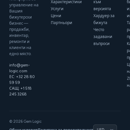
Характеристики
към
б
управление на
Услуги
версията
и
Вашия
Цени
Хардуер за
и
бижутерски
Партньори
бижута
Т
бизнес —
продажби,
Често
р
инвентар,
задавани
п
ремонти и
въпроси
К
клиенти на
р
едно място.
п
Ц
info@gem-
logic.com
н
ЕС: +32 28 80
Z
59 59
н
САЩ: +1 518
245 3268
© 2026 Gem Logic