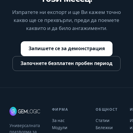
Изпратете ни експорт и ще Ви кажем точно
какво ще се прехвърли, преди да поемете
каквито и да било ангажименти.
Запишете се за демонстрация
Започнете безплатен пробен период
ФИРМА
ОБЩНОСТ
И
За нас
Статии
И
Универсалната
Модули
Бележки
и
платформа за