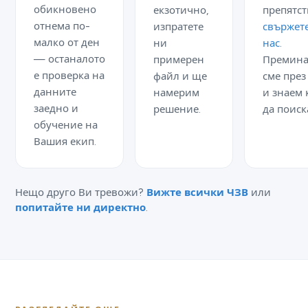
обикновено
екзотично,
препятст
отнема по-
изпратете
свържете
малко от ден
ни
нас
.
— останалото
примерен
Премина
е проверка на
файл и ще
сме през
данните
намерим
и знаем 
заедно и
решение.
да поиск
обучение на
Вашия екип.
Нещо друго Ви тревожи?
Вижте всички ЧЗВ
или
попитайте ни директно
.