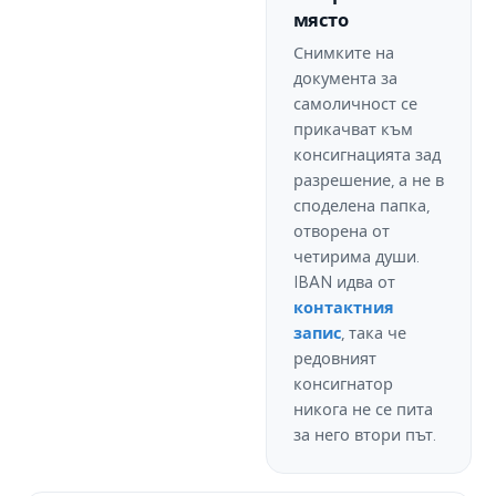
място
Снимките на
документа за
самоличност се
прикачват към
консигнацията зад
разрешение, а не в
споделена папка,
отворена от
четирима души.
IBAN идва от
контактния
запис
, така че
редовният
консигнатор
никога не се пита
за него втори път.