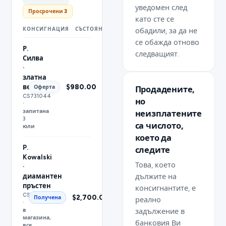
уведомен след
Просрочени 3
като сте се
КОНСИГНАЦИЯ
СЪСТОЯНИЕ
СТОЙНОСТ
обадили, за да не
се обажда отново
Р.
следващият.
Силва
·
златна
верижка
$980.00
Оферта
Продадените,
CS731044
но
·
запитана
неизплатените
3
са числото,
юли
което да
P.
следите
Kowalski
Това, което
·
дължите на
диамантен
пръстен
консигнантите, е
CS518267
$2,700.00
Получена
реално
·
в
задължение в
магазина,
банковия Ви
все