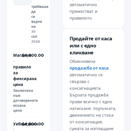
·
автоматично
трябваше
преместват и
да
се
правилото.
върне
на
30
сеп
Продайте от каса
2026
или с едно
кликване
Магазин
$4,800.00
·
Обикновена
правило
продажба от каса
за
автоматично се
фиксирана
свързва с
цена
консигнацията.
Заключена
Бързата продажба
към
договорената
прави всичко с едно
искана
натискане: поръчката,
цена
движението на стока
от консигнация,
Уебмагазин
$4,800.00
сумата за изплащане
·