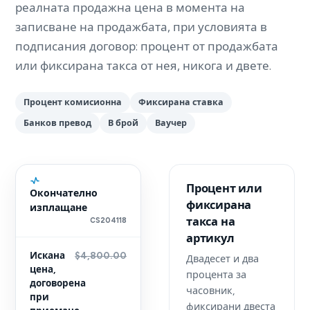
реалната продажна цена в момента на
записване на продажбата, при условията в
подписания договор: процент от продажбата
или фиксирана такса от нея, никога и двете.
Процент комисионна
Фиксирана ставка
Банков превод
В брой
Ваучер
Процент или
Окончателно
фиксирана
изплащане
такса на
CS204118
артикул
Искана
$4,800.00
Двадесет и два
цена,
процента за
договорена
часовник,
при
фиксирани двеста