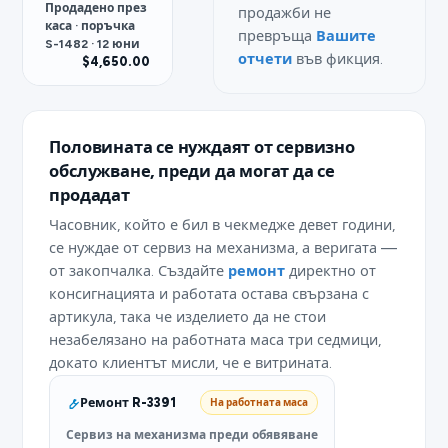
Продадено през
продажби не
каса · поръчка
превръща
Вашите
S-1482 · 12 юни
отчети
във фикция.
$4,650.00
Половината се нуждаят от сервизно
обслужване, преди да могат да се
продадат
Часовник, който е бил в чекмедже девет години,
се нуждае от сервиз на механизма, а веригата —
от закопчалка. Създайте
ремонт
директно от
консигнацията и работата остава свързана с
артикула, така че изделието да не стои
незабелязано на работната маса три седмици,
докато клиентът мисли, че е витрината.
Ремонт R-3391
На работната маса
Сервиз на механизма преди обявяване