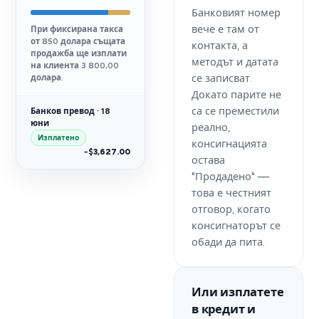
Банковият номер
вече е там от
При фиксирана такса
от 850 долара същата
контакта, а
продажба ще изплати
методът и датата
на клиента 3 800,00
се записват.
долара.
Докато парите не
са се преместили
Банков превод · 18
юни
реално,
Изплатено
консигнацията
−$3,627.00
остава
"Продадено" —
това е честният
отговор, когато
консигнаторът се
обади да пита.
Или изплатете
в кредит и