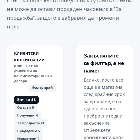
списъка полезен в понеделник сутринта: никой
не може да остави продаден часовник в "За
продажба", защото е забравил да промени
поле.
Клиентски
Закъснялите
консигнации
са филтър, а не
Юли · 7 от 48 ·
памет
дължими на
консигнатори 18 240
Всичко, което все
долара
още е в магазина
Филтрирай
след крайния срок
Всички 48
за връщане, е на
Оферти 6
едно кликване, с
преброените дни
Получени 4
закъснение.
За продажба 21
Отбележете
Продадени 5
консигнанта като
Изплатени 9