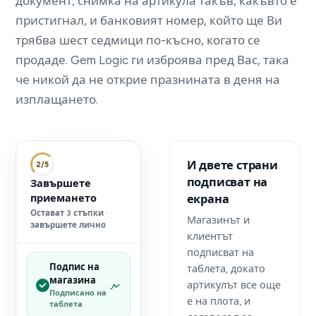
документ, снимка на артикула такъв, какъвто е
пристигнал, и банковият номер, който ще Ви
трябва шест седмици по-късно, когато се
продаде. Gem Logic ги изброява пред Вас, така
че никой да не открие празнината в деня на
изплащането.
И двете страни
2/5
подписват на
Завършете
приемането
екрана
Остават 3 стъпки ·
Магазинът и
завършете лично
клиентът
подписват на
Подпис на
таблета, докато
магазина
артикулът все още
Подписано на
е на плота, и
таблета