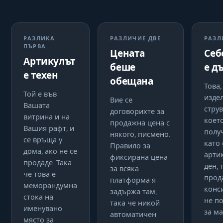
РАЗЛИКА
РАЗЛИЧИЕ ДВЕ
РАЗЛ
ПЪРВА
Цената
Себ
Артикулът
беше
е д
е техен
обещана
Това,
Той е във
изде
Вие се
Вашата
струв
договорихте за
витрина и на
коет
продажна цена с
Вашия рафт, и
получ
някого, писмено.
се връща у
като
Правило за
дома, ако не се
арти
фиксирана цена
продаде. Така
ден, 
за всяка
че това е
прод
платформа я
меморандумна
конс
задържа там,
стока на
не п
така че никой
именувано
за м
автоматичен
място за