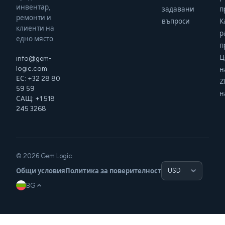
инвентар,
задавани
п
ремонти и
въпроси
К
клиенти на
р
едно място.
п
Ц
info@gem-
logic.com
н
ЕС: +32 28 80
Z
59 59
н
САЩ: +1 518
245 3268
© 2026 Gem Logic
Общи условия
Политика за поверителност
BG