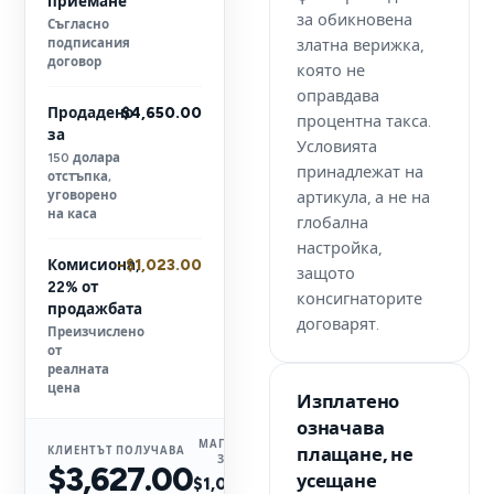
приемане
за обикновена
Съгласно
подписания
златна верижка,
договор
която не
оправдава
Продадено
$4,650.00
процентна такса.
за
Условията
150 долара
принадлежат на
отстъпка,
уговорено
артикула, а не на
на каса
глобална
настройка,
Комисиона,
−$1,023.00
защото
22% от
консигнаторите
продажбата
договарят.
Преизчислено
от
реалната
цена
Изплатено
означава
МАГАЗИНЪТ
плащане, не
КЛИЕНТЪТ ПОЛУЧАВА
ЗАПАЗВА
$3,627.00
усещане
$1,023.00