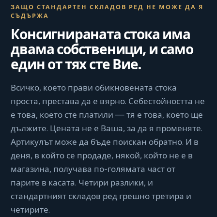
ЗАЩО СТАНДАРТЕН СКЛАДОВ РЕД НЕ МОЖЕ ДА Я
СЪДЪРЖА
Консигнираната стока има
двама собственици, и само
един от тях сте Вие.
Всичко, което прави обикновената стока
проста, престава да е вярно. Себестойността не
е това, което сте платили — тя е това, което ще
дължите. Цената не е Ваша, за да я променяте.
Артикулът може да бъде поискан обратно. И в
деня, в който се продаде, някой, който не е в
магазина, получава по-голямата част от
парите в касата. Четири разлики, и
стандартният складов ред грешно третира и
четирите.