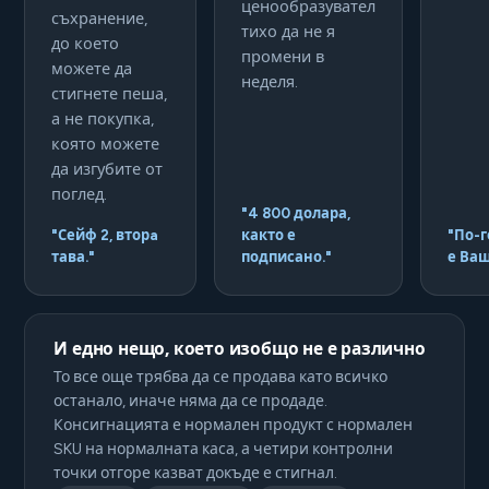
ценообразувател
съхранение,
тихо да не я
до което
промени в
можете да
неделя.
стигнете пеша,
а не покупка,
която можете
да изгубите от
поглед.
"4 800 долара,
"Сейф 2, вторa
както е
"По-г
тава."
подписано."
е Ваш
И едно нещо, което изобщо не е различно
То все още трябва да се продава като всичко
останало, иначе няма да се продаде.
Консигнацията е нормален продукт с нормален
SKU на нормалната каса, а четири контролни
точки отгоре казват докъде е стигнал.