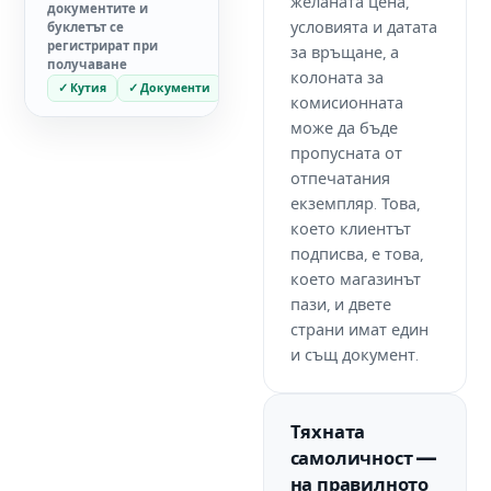
желаната цена,
документите и
условията и датата
буклетът се
регистрират при
за връщане, а
получаване
колоната за
✓ Кутия
✓ Документи
Без буклет
комисионната
може да бъде
пропусната от
отпечатания
екземпляр. Това,
което клиентът
подписва, е това,
което магазинът
пази, и двете
страни имат един
и същ документ.
Тяхната
самоличност —
на правилното