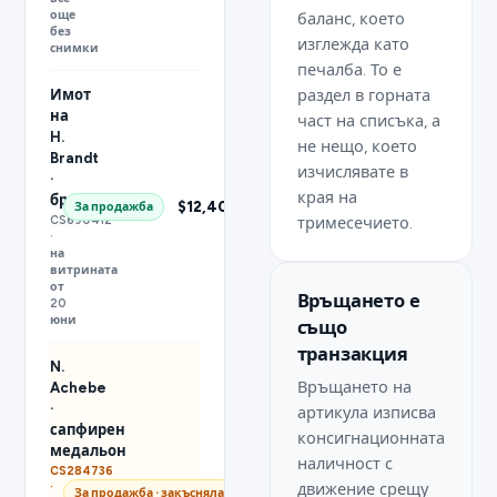
още
баланс, което
без
изглежда като
снимки
печалба. То е
раздел в горната
Имот
на
част на списъка, а
H.
не нещо, което
Brandt
изчислявате в
·
края на
брошка
$12,400.00
За продажба
CS690412
тримесечието.
·
на
витрината
от
Връщането е
20
юни
също
транзакция
N.
Връщането на
Achebe
·
артикула изписва
сапфирен
консигнационната
медальон
наличност с
CS284736
движение срещу
·
$1,850.00
За продажба · закъсняла