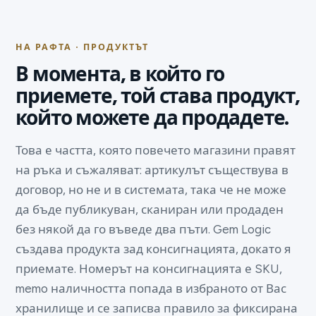
НА РАФТА · ПРОДУКТЪТ
В момента, в който го
приемете, той става продукт,
който можете да продадете.
Това е частта, която повечето магазини правят
на ръка и съжаляват: артикулът съществува в
договор, но не и в системата, така че не може
да бъде публикуван, сканиран или продаден
без някой да го въведе два пъти. Gem Logic
създава продукта зад консигнацията, докато я
приемате. Номерът на консигнацията е SKU,
memo наличността попада в избраното от Вас
хранилище и се записва правило за фиксирана