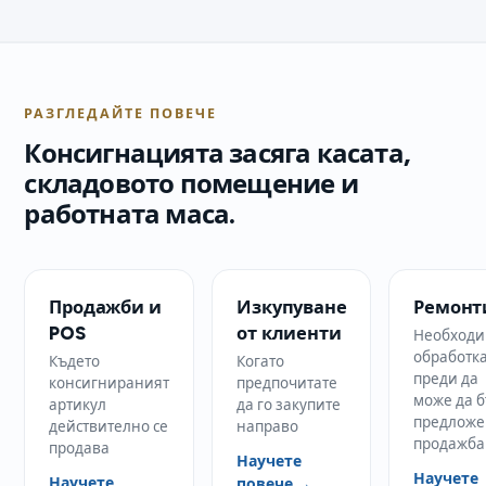
РАЗГЛЕДАЙТЕ ПОВЕЧЕ
Консигнацията засяга касата,
складовото помещение и
работната маса.
Продажби и
Изкупуване
Ремонт
POS
от клиенти
Необходи
обработк
Където
Когато
преди да
консигнираният
предпочитате
може да 
артикул
да го закупите
предложе
действително се
направо
продажба
продава
Научете
Научете
Научете
повече →