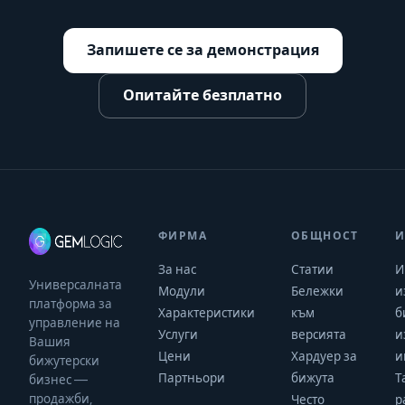
Запишете се за демонстрация
Опитайте безплатно
ФИРМА
ОБЩНОСТ
И
За нас
Статии
И
Универсалната
Модули
Бележки
и
платформа за
Характеристики
към
б
управление на
Услуги
версията
и
Вашия
Цени
Хардуер за
и
бижутерски
Партньори
бижута
Т
бизнес —
продажби,
Често
р