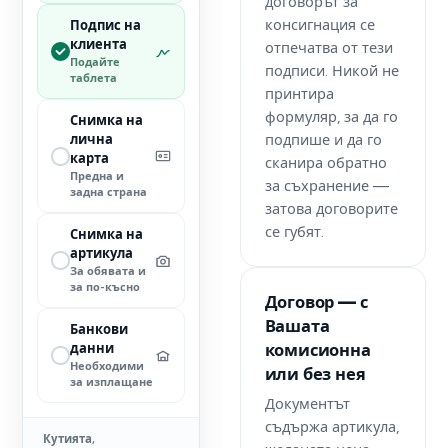
договорът за
консигнация се
Подпис на
клиента
отпечатва от тези
Подайте
подписи. Никой не
таблета
принтира
формуляр, за да го
Снимка на
подпише и да го
лична
карта
сканира обратно
Предна и
за съхранение —
задна страна
затова договорите
се губят.
Снимка на
артикула
За обявата и
за по-късно
Договор — с
Вашата
Банкови
комисионна
данни
Необходими
или без нея
за изплащане
Документът
съдържа артикула,
Кутията,