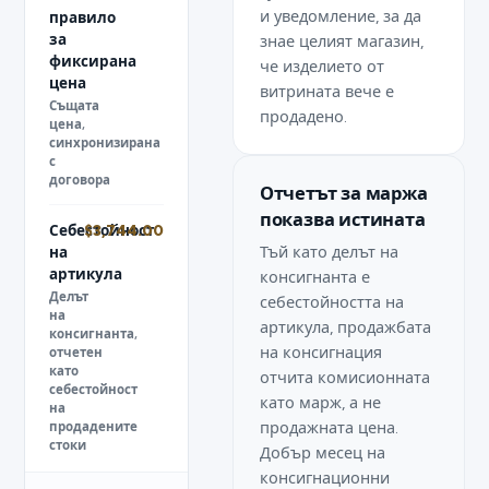
и уведомление, за да
правило
за
знае целият магазин,
фиксирана
че изделието от
цена
витрината вече е
Същата
продадено.
цена,
синхронизирана
с
договора
Отчетът за маржа
показва истината
Себестойност
$3,744.00
Тъй като делът на
на
артикула
консигнанта е
Делът
себестойността на
на
артикула, продажбата
консигнанта,
на консигнация
отчетен
като
отчита комисионната
себестойност
като марж, а не
на
продажната цена.
продадените
стоки
Добър месец на
консигнационни