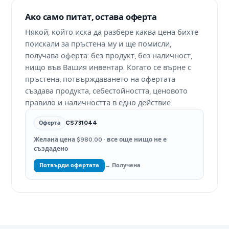
Ако само питат, остава оферта
Някой, който иска да разбере каква цена бихте
поискали за пръстена му и ще помисли,
получава оферта: без продукт, без наличност,
нищо във Вашия инвентар. Когато се върне с
пръстена, потвърждаването на офертата
създава продукта, себестойността, ценовото
правило и наличността в едно действие.
CS731044
Оферта
Желана цена $980.00 · все още нищо не е
създадено
Потвърди офертата
→ Получена