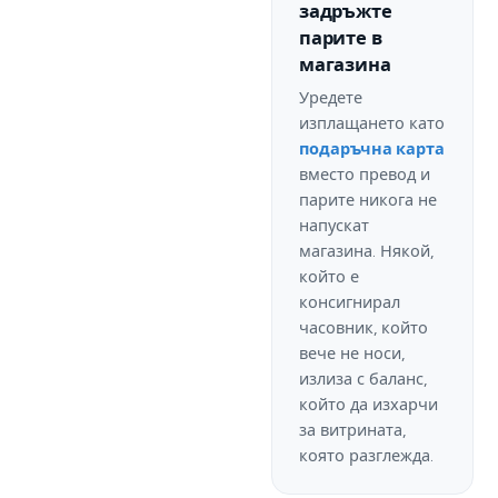
задръжте
парите в
магазина
Уредете
изплащането като
подаръчна карта
вместо превод и
парите никога не
напускат
магазина. Някой,
който е
консигнирал
часовник, който
вече не носи,
излиза с баланс,
който да изхарчи
за витрината,
която разглежда.