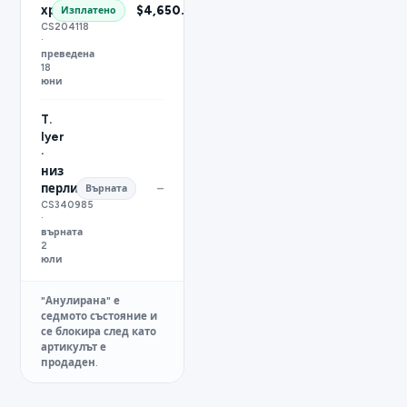
хронограф
$4,650.00
Изплатено
CS204118
·
преведена
18
юни
T.
Iyer
·
низ
перли
–
Върната
CS340985
·
върната
2
юли
"Анулирана" е
седмото състояние и
се блокира след като
артикулът е
продаден.