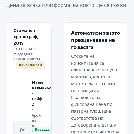
цена за всяка платформа, на която ще се появи.
Стоманен
Автоматизираното
хронограф,
преоценяване не
2019
го засяга
SKU CS204118 ·
създаден с
Стоките на
консигнацията
консигнация са
Консигниран
единственото нещо в
магазина, което не
Memo
можете да отстъпите
наличност
по прищявка.
·
Правилото за
Сейф
фиксирана цена по
2
1
пазарна площадка
брой,
съответства на
не
договорената цена, а
е
Продаден
собственост
промените в договора