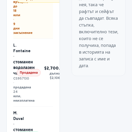
връщане
нея, така че
до
18
рафтът и сейфът
юли
да съвпадат. Всяка
·
9
стъпка,
дни
включително тези,
закъснение
които не се
получиха, попада
L.
Fontaine
в историята на
·
записа с име и
стоманен
дата.
водолазен
$2,700.00
Продадена
часовник
дължими
$2,106.00
CS957130
·
продадена
24
юли,
неизплатена
M.
Duval
·
стоманен