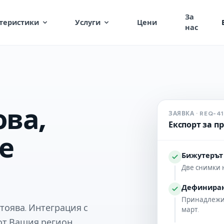
За
теристики
Услуги
Цени
нас
ова,
ЗАЯВКА · REQ-4
Експорт за п
е
Бижутерът
Две снимки н
Дефиниран
Принадлежи 
тоява. Интеграция с
март.
от Вашия регион.