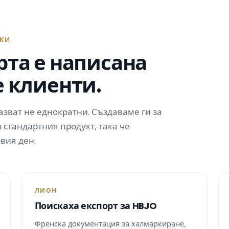
ЧКИ
рта е написана
е клиенти.
зват не еднократни. Създаваме ги за
 стандартния продукт, така че
вия ден.
ЛИОН
Поискаха експорт за HBJO
Френска документация за халмаркиране,