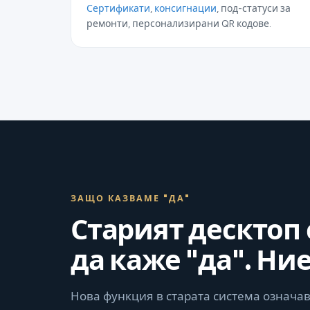
Сертификати
,
консигнации
, под-статуси за
ремонти, персонализирани QR кодове.
ЗАЩО КАЗВАМЕ "ДА"
Старият десктоп
да каже "да". Ни
Нова функция в старата система означав