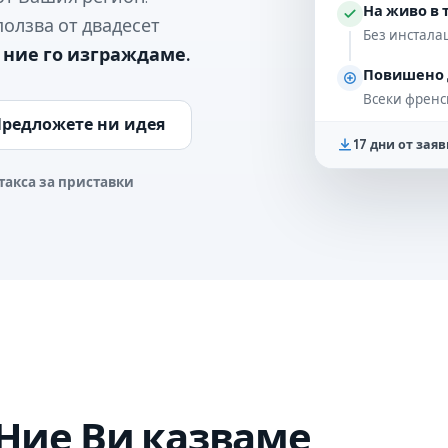
На живо в 
ползва от двадесет
Без инсталац
 ние го изграждаме.
Повишено 
Всеки френс
редложете ни идея
17 дни от зая
такса за приставки
 Ние Ви казваме