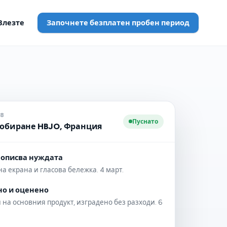
Влезте
Започнете безплатен пробен период
18
Пуснато
робиране HBJO, Франция
 описва нуждата
а екрана и гласова бележка. 4 март.
о и оценено
на основния продукт, изградено без разходи. 6