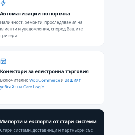
Автоматизации по поръчка
Наличност, ремонти, проследявания на
клиенти и уведомления, според Вашите
тригери.
Конектори за електронна търговия
Включително
WooCommerce
и
Вашият
уебсайт на Gem Logic
.
Импорти и експорти от стари системи
Стари системи, доставчици и партньори със