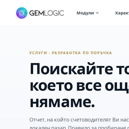
Модули
Харак
УСЛУГИ · РАЗРАБОТКА ПО ПОРЪЧКА
Поискайте т
което все ощ
нямаме.
Отчет, на който счетоводителят Ви нас
локален пазар. Правило за пробиране 