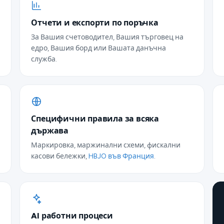
Отчети и експорти по поръчка
За Вашия счетоводител, Вашия търговец на
едро, Вашия борд или Вашата данъчна
служба.
Специфични правила за всяка
държава
Маркировка, маржинални схеми, фискални
касови бележки,
HBJO във Франция
.
AI работни процеси