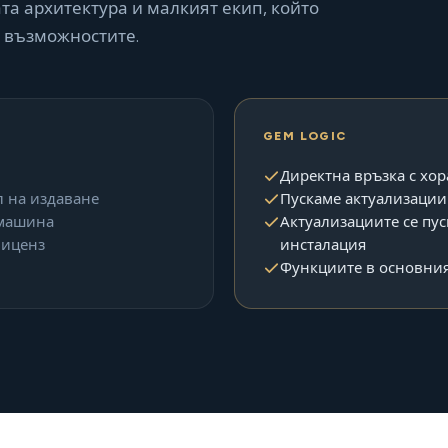
та архитектура и малкият екип, който
 възможностите.
GEM LOGIC
Директна връзка с хор
 на издаване
Пускаме актуализации 
 машина
Актуализациите се пус
лиценз
инсталация
Функциите в основния