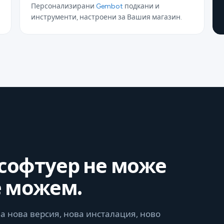
Персонализирани
Gembot
подкани и
инструменти, настроени за Вашия магазин.
 софтуер не може
е можем.
а нова версия, нова инсталация, ново