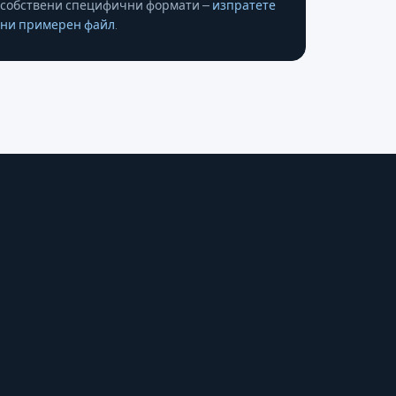
собствени специфични формати –
изпратете
ни примерен файл
.