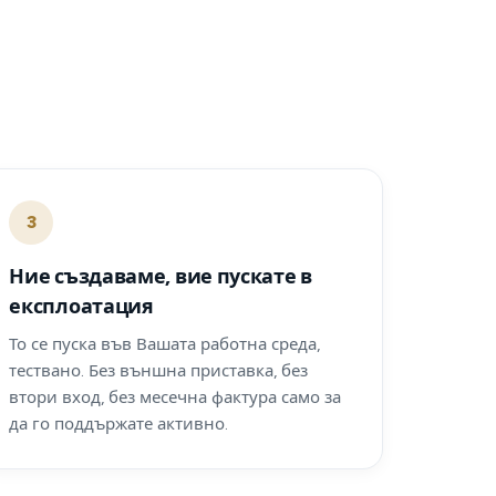
3
Ние създаваме, вие пускате в
експлоатация
То се пуска във Вашата работна среда,
тествано. Без външна приставка, без
втори вход, без месечна фактура само за
да го поддържате активно.