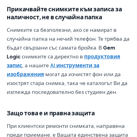
Прикачвайте снимките към записа за
наличност, не в случайна папка
Снимките са безполезни, ако се намират в
случайна папка на нечий телефон. Те трябва да
бъдат свързани със самата бройка. В
Gem
Logic
снимките са директно в
продуктовия
запис
, а нашите
AI инструменти за
изображения
могат да изчистят фон или да
изострят стара снимка, така че каталогът Ви да
изглежда последователно без студиен ден.
Защо това е и правна защита
При клиентски ремонти снимката, направена
преди приемане, е Вашата единствена защита