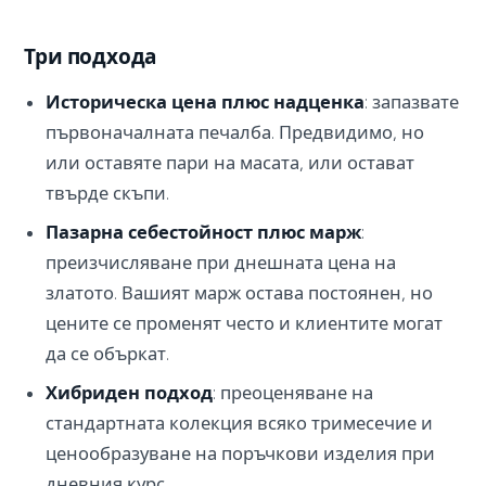
Три подхода
Историческа цена плюс надценка
: запазвате
първоначалната печалба. Предвидимо, но
или оставяте пари на масата, или остават
твърде скъпи.
Пазарна себестойност плюс марж
:
преизчисляване при днешната цена на
златото. Вашият марж остава постоянен, но
цените се променят често и клиентите могат
да се объркат.
Хибриден подход
: преоценяване на
стандартната колекция всяко тримесечие и
ценообразуване на поръчкови изделия при
дневния курс.