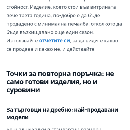
стойност. Изделие, което стои във витрината
вече трета година, по-добре е да бъде
продадено с минимална печалба, отколкото да
бъде възхищавано още един сезон.
Използвайте
отчетите си
, за да видите какво
се продава и какво не, и действайте.
Точки за повторна поръчка: не
само готови изделия, но и
суровини
За търговци на дребно: най-продавани
модели
Венчални халки в стандартни размери,