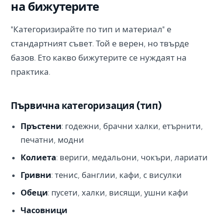
на бижутерите
"Категоризирайте по тип и материал" е
стандартният съвет. Той е верен, но твърде
базов. Ето какво бижутерите се нуждаят на
практика.
Първична категоризация (тип)
Пръстени
: годежни, брачни халки, етърнити,
печатни, модни
Колиета
: вериги, медальони, чокъри, лариати
Гривни
: тенис, банглии, кафи, с висулки
Обеци
: пусети, халки, висящи, ушни кафи
Часовници