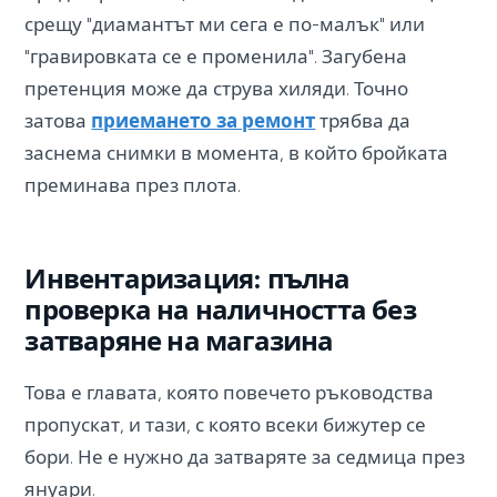
срещу "диамантът ми сега е по-малък" или
"гравировката се е променила". Загубена
претенция може да струва хиляди. Точно
затова
приемането за ремонт
трябва да
заснема снимки в момента, в който бройката
преминава през плота.
Инвентаризация: пълна
проверка на наличността без
затваряне на магазина
Това е главата, която повечето ръководства
пропускат, и тази, с която всеки бижутер се
бори. Не е нужно да затваряте за седмица през
януари.