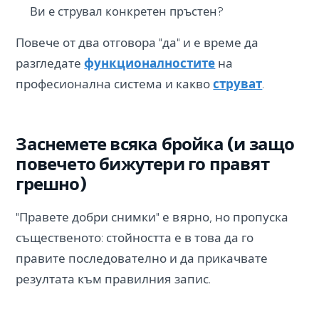
Ви е струвал конкретен пръстен?
Повече от два отговора "да" и е време да
разгледате
функционалностите
на
професионална система и какво
струват
.
Заснемете всяка бройка (и защо
повечето бижутери го правят
грешно)
"Правете добри снимки" е вярно, но пропуска
същественото: стойността е в това да го
правите последователно и да прикачвате
резултата към правилния запис.