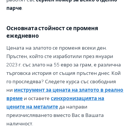
парче
.
Основната стойност се променя
ежедневно
Цената на златото се променя всеки ден.
Пръстен, който сте изработили през януари
2023 г. със злато на 55 евро за грам, е различна
търговска история от същия пръстен днес. Кой
го проследява? Следете курса със свободния
ни
инструмент за цената на златото в реално
време
и оставете
синхронизацията на
цените на металите
да направи
преизчисляването вместо Вас в Вашата
наличност.