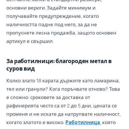
основни вериги. Задайте минимум и
получавайте предупреждение, когато
наличността падне под него, за да не
пропуснете лесна продажба, защото основен
артикул е свършил.
За работилници: благороден метал в
суров вид
Колко злато 18 карата държите като ламарина,
тел или гранули? Кога поръчвате отново? Това
е сложно: сроковете за доставка от
рафинерията често са от 2 до 5 дни, цената се
променя и не искате да натрупвате наличност,
когато златото е високо.
Работилница
, която