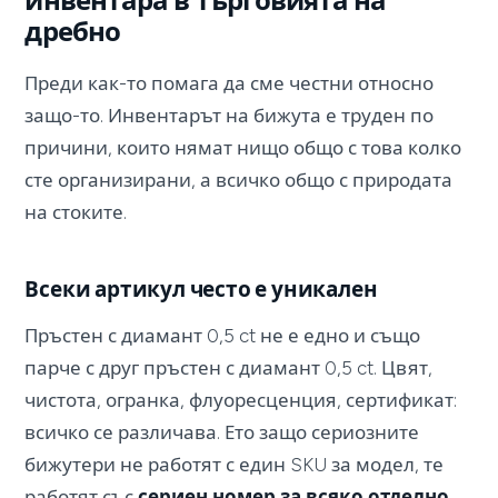
инвентара в търговията на
дребно
Преди как-то помага да сме честни относно
защо-то. Инвентарът на бижута е труден по
причини, които нямат нищо общо с това колко
сте организирани, а всичко общо с природата
на стоките.
Всеки артикул често е уникален
Пръстен с диамант 0,5 ct не е едно и също
парче с друг пръстен с диамант 0,5 ct. Цвят,
чистота, огранка, флуоресценция, сертификат:
всичко се различава. Ето защо сериозните
бижутери не работят с един SKU за модел, те
работят със
сериен номер за всяко отделно