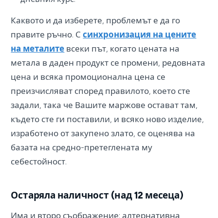
Каквото и да изберете, проблемът е да го
правите ръчно. С
синхронизация на цените
на металите
всеки път, когато цената на
метала в даден продукт се промени, редовната
цена и всяка промоционална цена се
преизчисляват според правилото, което сте
задали, така че Вашите маржове остават там,
където сте ги поставили, и всяко ново изделие,
изработено от закупено злато, се оценява на
базата на средно-претеглената му
себестойност.
Остаряла наличност (над 12 месеца)
Има и второ съображение: алтернативна