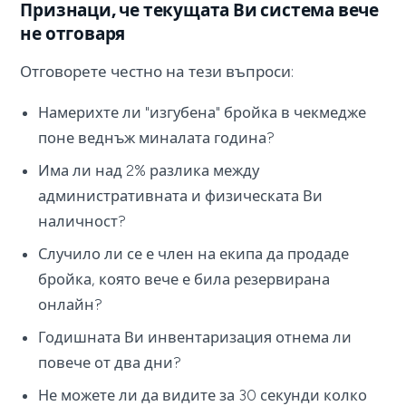
Признаци, че текущата Ви система вече
не отговаря
Отговорете честно на тези въпроси:
Намерихте ли "изгубена" бройка в чекмедже
поне веднъж миналата година?
Има ли над 2% разлика между
административната и физическата Ви
наличност?
Случило ли се е член на екипа да продаде
бройка, която вече е била резервирана
онлайн?
Годишната Ви инвентаризация отнема ли
повече от два дни?
Не можете ли да видите за 30 секунди колко