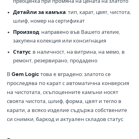
преоценка при промяна на цената на златото
Детайли за камъка
: тип, карат, цвят, чистота,
шлиф, номер на сертификат
Произход
: направено във Вашето ателие,
закупена колекция или консигнация
Статус
: в наличност, на витрина, на мемо, в
ремонт, резервирано, продадено
В
Gem Logic
това е вградено: златото се
проследява по карат с автоматична конверсия
на чистотата, скъпоценните камъни носят
своята чистота, шлиф, форма, цвят и тегло в
карати, а всяко изделие съдържа собствените
си снимки, баркод и актуален складов статус.