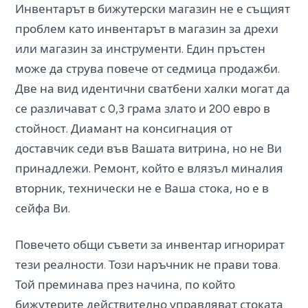
Инвентарът в бижутерски магазин не е същият
проблем като инвентарът в магазин за дрехи
или магазин за инструменти. Един пръстен
може да струва повече от седмица продажби.
Две на вид идентични сватбени халки могат да
се различават с 0,3 грама злато и 200 евро в
стойност. Диамант на консигнация от
доставчик седи във Вашата витрина, но не Ви
принадлежи. Ремонт, който е влязъл миналия
вторник, технически не е Ваша стока, но е в
сейфа Ви.
Повечето общи съвети за инвентар игнорират
тези реалности. Този наръчник не прави това.
Той преминава през начина, по който
бижутерите действително управляват стоката