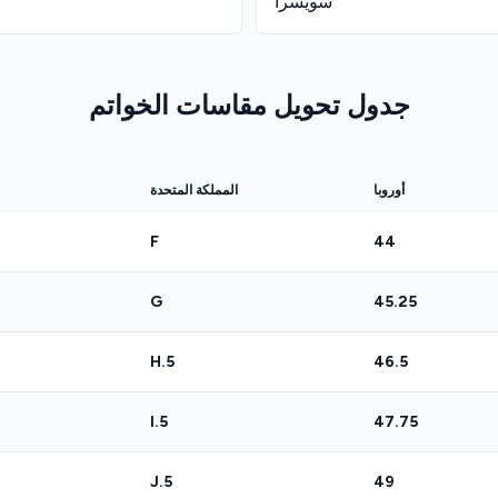
سويسرا
جدول تحويل مقاسات الخواتم
أوروبا
المملكة المتحدة
F
44
G
45.25
H.5
46.5
I.5
47.75
J.5
49