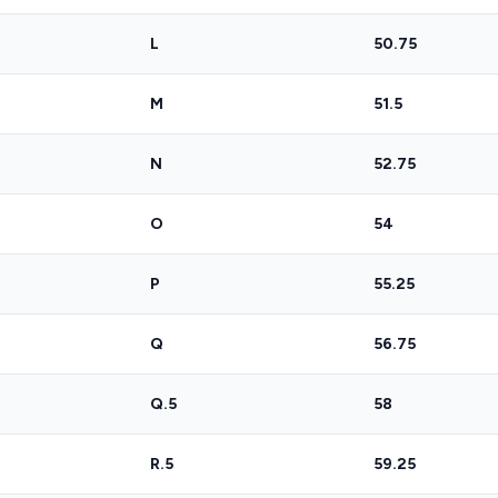
L
50.75
M
51.5
N
52.75
O
54
P
55.25
Q
56.75
Q.5
58
R.5
59.25