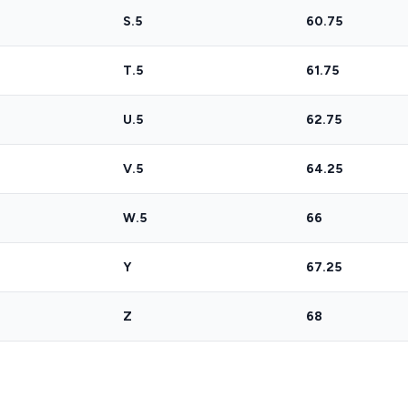
S.5
60.75
T.5
61.75
U.5
62.75
V.5
64.25
W.5
66
Y
67.25
Z
68
Z + 1
69